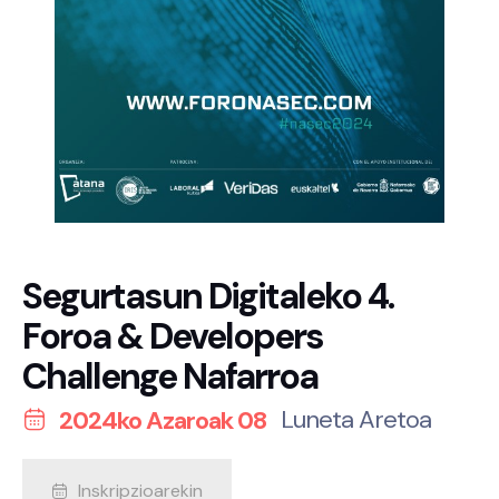
Segurtasun Digitaleko 4.
Foroa & Developers
Challenge Nafarroa
Luneta Aretoa
2024ko Azaroak 08
Inskripzioarekin