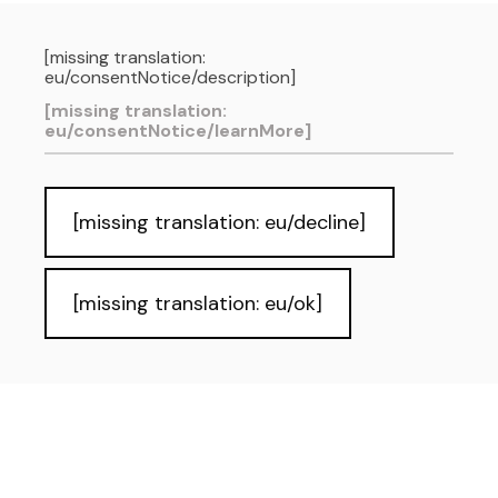
[missing translation:
eu/consentNotice/description]
[missing translation:
eu/consentNotice/learnMore]
[missing translation: eu/decline]
[missing translation: eu/ok]
Pribatutasun-politika eta Lege-oharra
Cookies
Irisgarritasuna
Informazio publikoa eskuratzeko
eskubidea