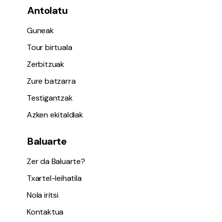
Antolatu
Guneak
Tour birtuala
Zerbitzuak
Zure batzarra
Testigantzak
Azken ekitaldiak
Baluarte
Zer da Baluarte?
Txartel-leihatila
Nola iritsi
Kontaktua