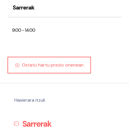
Sarrerak
9:00 - 14:00
Pribatutasun-politika eta Lege-oharra
Cookies
Irisgarritasuna
Ostatu hartu prezio onenean
Hasierara itzuli
Sarrerak