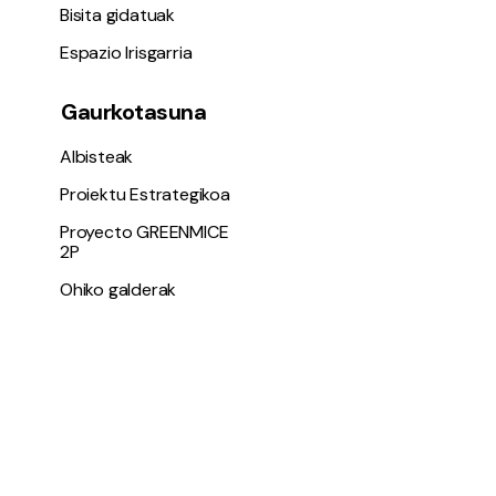
Bisita gidatuak
Espazio Irisgarria
Gaurkotasuna
Albisteak
Proiektu Estrategikoa
Proyecto GREENMICE
2P
Ohiko galderak