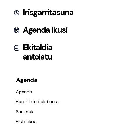
Irisgarritasuna
Agenda ikusi
Ekitaldia
antolatu
Agenda
Agenda
Harpidetu buletinera
Sarrerak
Historikoa