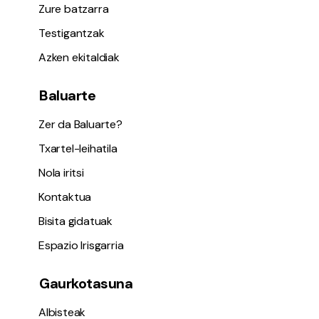
Zure batzarra
Testigantzak
Azken ekitaldiak
Baluarte
Zer da Baluarte?
Txartel-leihatila
Nola iritsi
Kontaktua
Bisita gidatuak
Espazio Irisgarria
Gaurkotasuna
Albisteak