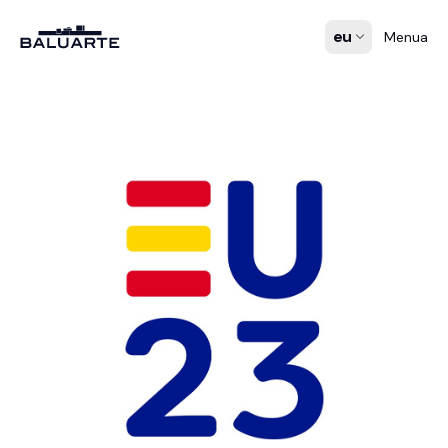
eu
Menua