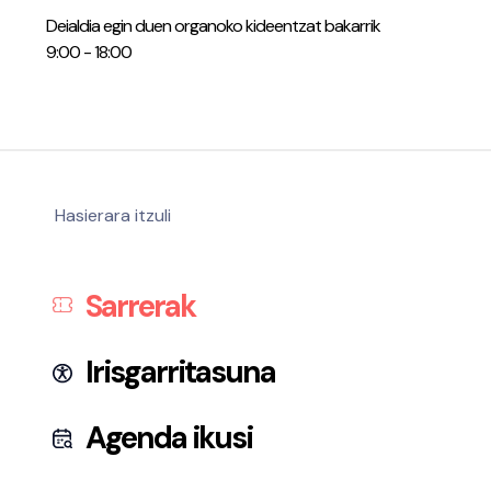
Deialdia egin duen organoko kideentzat bakarrik
9:00 - 18:00
Pribatutasun-politika eta Lege-oharra
Cookies
Irisgarritasuna
Hasierara itzuli
Sarrerak
Irisgarritasuna
Agenda ikusi