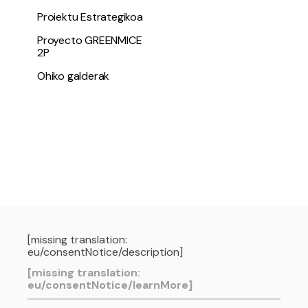
Proiektu Estrategikoa
Proyecto GREENMICE
2P
Ohiko galderak
[missing translation:
eu/consentNotice/description]
[missing translation:
eu/consentNotice/learnMore]