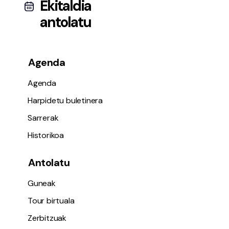
Ekitaldia
antolatu
Agenda
Agenda
Harpidetu buletinera
Sarrerak
Historikoa
Antolatu
Guneak
Tour birtuala
Zerbitzuak