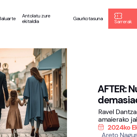
Antolatu zure
Baluarte
Gaurkotasuna
ekitaldia
Sarrerak
AFTER: N
demasia
Ravel Dantza
amaierako jai
2024ko Ek
Areto Nagus