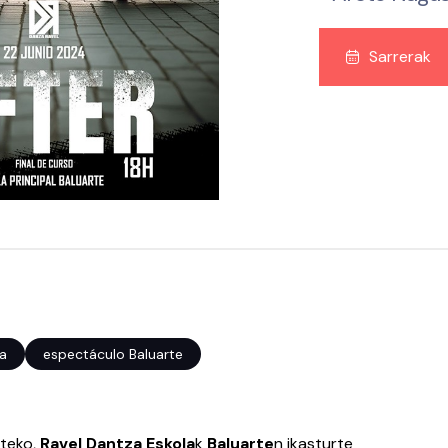
Sarrerak
za
espectáculo Baluarte
ateko,
Ravel Dantza Eskola
k
Baluarte
n ikasturte