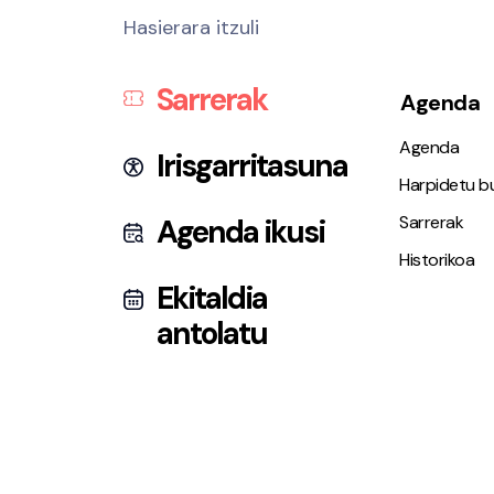
Hasierara itzuli
Sarrerak
Agenda
Agenda
Irisgarritasuna
Harpidetu bu
Sarrerak
Agenda ikusi
Historikoa
Ekitaldia
antolatu