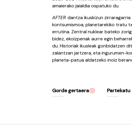
amaierako jaialdia ospatuko du.
AFTER
dantza ikuskizun zirraragarria
kontsumismoa, planetarekiko tratu tx
errutina. Zentral nuklear bateko zor
bidez, ekoizpenak aurre egin beharre
du. Historiak ikusleak gonbidatzen di
zalantzan jartzera, eta ingurumen-ko
planeta-patua aldatzeko inoiz beran
Gorde gertaera
Partekatu