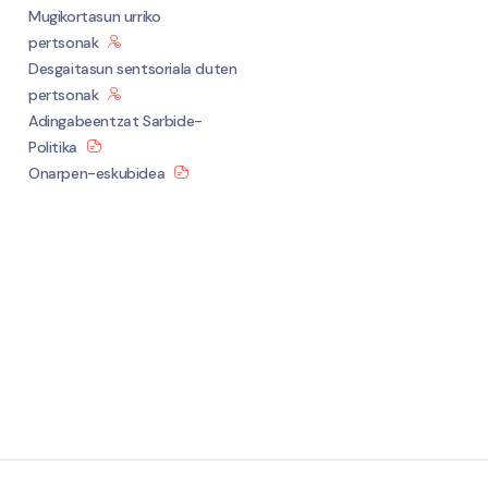
Mugikortasun urriko
pertsonak
Desgaitasun sentsoriala duten
pertsonak
Adingabeentzat Sarbide-
Politika
Onarpen-eskubidea