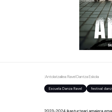
|
Antolatzailea: Ravel Dantza Eskola
Escuela Danza Ravel
festival dan
2023-2024 ikasturteari amaiera em