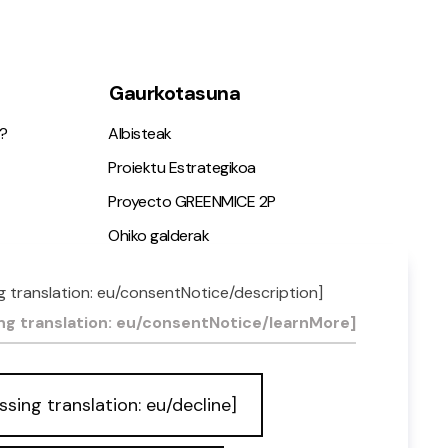
Gaurkotasuna
?
Albisteak
Proiektu Estrategikoa
Proyecto GREENMICE 2P
Ohiko galderak
g translation: eu/consentNotice/description]
ia
ng translation: eu/consentNotice/learnMore]
ssing translation: eu/decline]