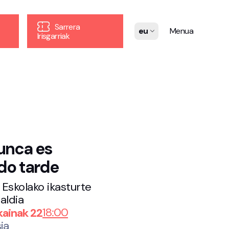
Sarrera
eu
Menua
Irisgarriak
unca es
do tarde
 Eskolako ikasturte
aldia
18:00
ainak 22
ia