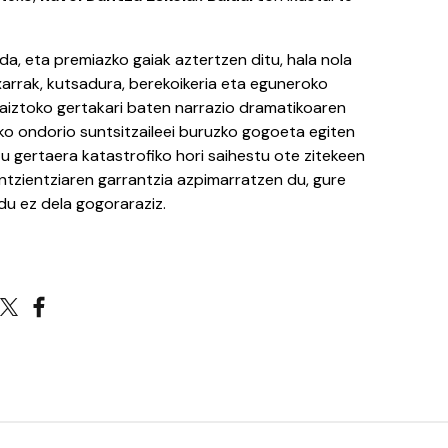
 da, eta premiazko gaiak aztertzen ditu, hala nola
arrak, kutsadura, berekoikeria eta eguneroko
igaiztoko gertakari baten narrazio dramatikoaren
ko ondorio suntsitzaileei buruzko gogoeta egiten
tu gertaera katastrofiko hori saihestu ote zitekeen
ntzientziaren garrantzia azpimarratzen du, gure
du ez dela gogoraraziz.