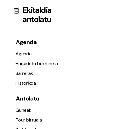
Ekitaldia
antolatu
Agenda
Agenda
Harpidetu buletinera
Sarrerak
Historikoa
Antolatu
Guneak
Tour birtuala