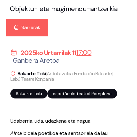
Objektu- eta mugimendu-antzerkia
Sarrerak
17:00
2025ko Urtarrilak 11
Ganbera Aretoa
Baluarte Txiki
|
Antolatzailea: Fundación Baluarte
|
Labú Teatre Konpainia
Baluarte Txiki
espetáculo teatral Pamplona
Udaberria, uda, udazkena eta negua.
Alma
bidaia poetikoa eta sentsoriala da lau