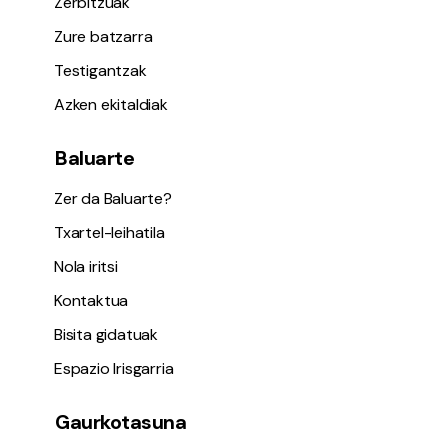
Zerbitzuak
Zure batzarra
Testigantzak
Azken ekitaldiak
Baluarte
Zer da Baluarte?
Txartel-leihatila
Nola iritsi
Kontaktua
Bisita gidatuak
Espazio Irisgarria
Gaurkotasuna