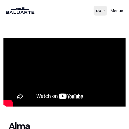
eu
Menua
Alma