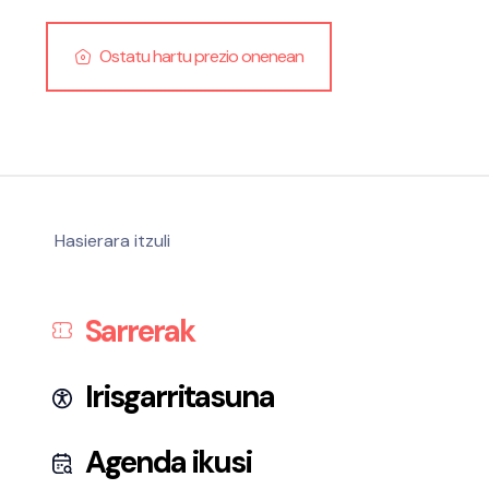
Ostatu hartu prezio onenean
Hasierara itzuli
Sarrerak
Irisgarritasuna
Agenda ikusi