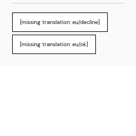
[missing translation: eu/decline]
[missing translation: eu/ok]
Pribatutasun-politika eta Lege-oharra
Cookies
Irisgarritasuna
Informazio publikoa eskuratzeko
eskubidea