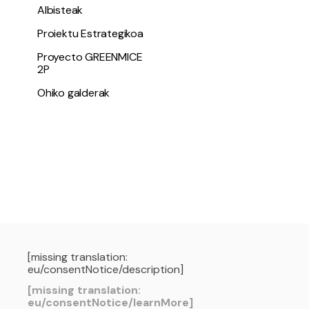
Albisteak
Proiektu Estrategikoa
Proyecto GREENMICE
2P
Ohiko galderak
[missing translation:
eu/consentNotice/description]
[missing translation:
eu/consentNotice/learnMore]