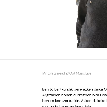
|
Antolatzailea: In&Out Music Live
Benito Lertxundik bere azken diska 
Argitalpen honen aurkezpen bira Co
berriro kontzertuekin. Azken diskoko
gain, urte hauetan landutako