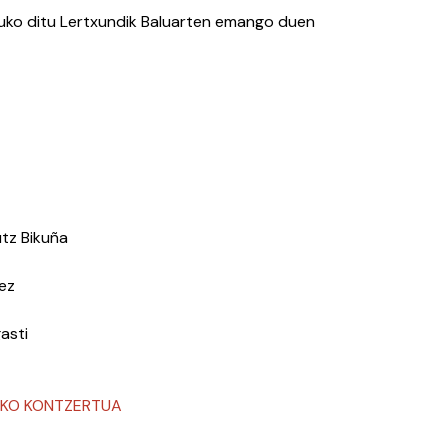
uko ditu Lertxundik Baluarten emango duen
utz Bikuña
rez
asti
TAKO KONTZERTUA