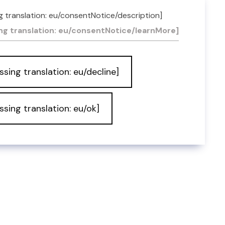
g translation: eu/consentNotice/description]
ia
ng translation: eu/consentNotice/learnMore]
ssing translation: eu/decline]
ssing translation: eu/ok]