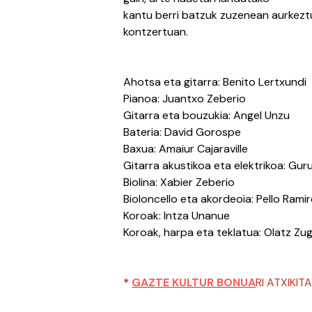
kantu berri batzuk zuzenean aurkezt
kontzertuan.
Ahotsa eta gitarra: Benito Lertxundi
Pianoa: Juantxo Zeberio
Gitarra eta bouzukia: Angel Unzu
Bateria: David Gorospe
Baxua: Amaiur Cajaraville
Gitarra akustikoa eta elektrikoa: Gur
Biolina: Xabier Zeberio
Bioloncello eta akordeoia: Pello Rami
Koroak: Intza Unanue
Koroak, harpa eta teklatua: Olatz Zug
*
GAZTE KULTUR BONUA
RI ATXIKI