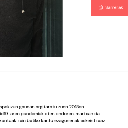
Sarrerak
Ospakizun gauean argitaratu zuen 2018an.
vid19-aren pandemiak eten ondoren, martxan da
 kantuak zein betiko kantu ezagunenak eskeintzeaz