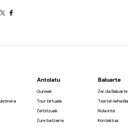
Antolatu
Baluarte
Guneak
Zer da Baluarte
letinera
Tour birtuala
Txartel-leihatila
Zerbitzuak
Nola iritsi
Zure batzarra
Kontaktua