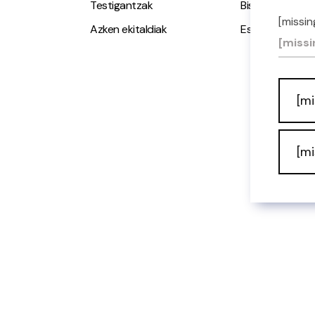
Testigantzak
Bisita gidatuak
[missin
Azken ekitaldiak
Espazio Irisgarr
[missi
[mi
[mi