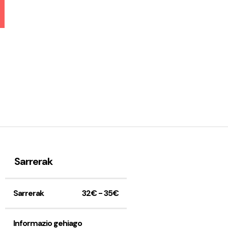
Sarrerak
Sarrerak
32€ - 35€
Informazio gehiago