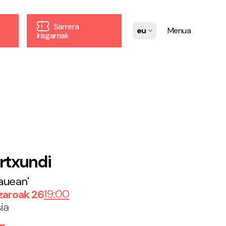
Sarrera
eu
Menua
Irisgarriak
ertxundi
auean'
19:00
aroak 26
ia