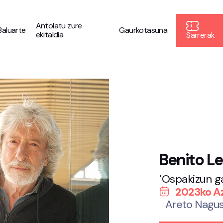
Antolatu zure
Baluarte
Gaurkotasuna
ekitaldia
Sarrerak
Benito L
'Ospakizun g
2023ko Az
Areto Nagus