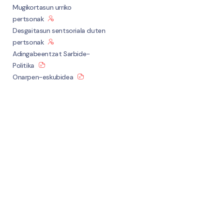
Mugikortasun urriko
pertsonak
Desgaitasun sentsoriala duten
pertsonak
Adingabeentzat Sarbide-
Politika
Onarpen-eskubidea