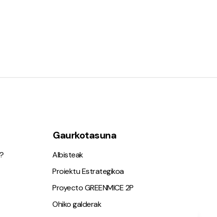
Gaurkotasuna
?
Albisteak
Proiektu Estrategikoa
Proyecto GREENMICE 2P
Ohiko galderak