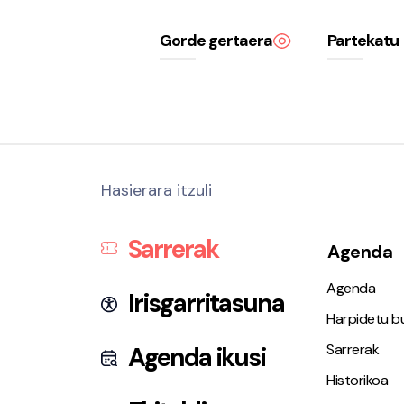
Gorde gertaera
Partekatu
Hasierara itzuli
Sarrerak
Agenda
Agenda
Irisgarritasuna
Harpidetu bu
Sarrerak
Agenda ikusi
Historikoa