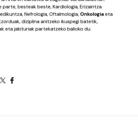
 parte, besteak beste, Kardiologia, Erizaintza
dikuntza, Nefrologia, Oftalmologia,
Onkologia
eta
tzorduak, diziplina anitzeko ikuspegi batetik,
ak eta jakituriak partekatzeko balioko du.