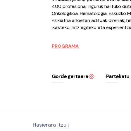
400 profesional inguruk hartuko dute
Onkologikoa, Hematologia, Eskuzko Me
Psikiatria arloetan adituak direnak; hi
ikasteko, hitz egiteko eta esperientzi
PROGRAMA
Gorde gertaera
Partekatu
Hasierara itzuli