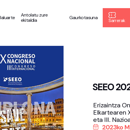
Antolatu zure
Baluarte
Gaurkotasuna
ekitaldia
Sarrerak
SEEO 2023
Erizaintza O
Elkartearen 
eta III. Nazio
2023ko Ma