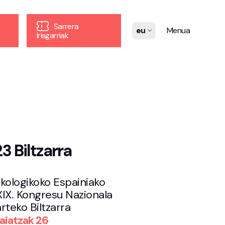
Sarrera
eu
Menua
Irisgarriak
 Biltzarra
nkologikoko Espainiako
XIX. Kongresu Nazionala
arteko Biltzarra
iatzak 26