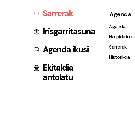
Sarrerak
Agenda
Agenda
Irisgarritasuna
Harpidetu bu
Sarrerak
Agenda ikusi
Historikoa
Ekitaldia
antolatu