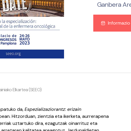
Ganbera Ar
Informazio
ainiako Elkartea (SEEO)
spatuko da,
Espezializaziorantz: erizain
pean. Hitzorduan, zientzia eta ikerketa, aurrerapena
rriak uztartuko dira, ezagutzak oinarrituz eta
n arretaren kalitatea areagotuz. Jardunaldietan