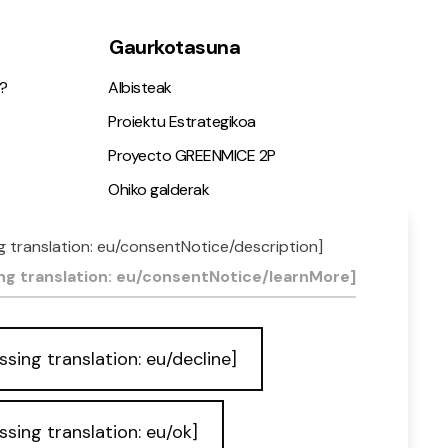
Gaurkotasuna
?
Albisteak
Proiektu Estrategikoa
Proyecto GREENMICE 2P
Ohiko galderak
g translation: eu/consentNotice/description]
ia
ng translation: eu/consentNotice/learnMore]
ssing translation: eu/decline]
ssing translation: eu/ok]