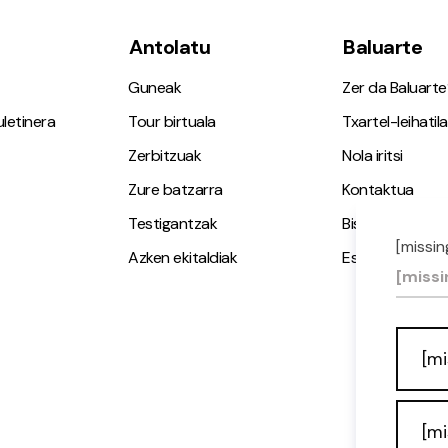
Antolatu
Baluarte
Guneak
Zer da Baluarte
letinera
Tour birtuala
Txartel-leihatila
Zerbitzuak
Nola iritsi
Zure batzarra
Kontaktua
Testigantzak
Bisita gidatuak
[missin
Azken ekitaldiak
Espazio Irisgarr
[missi
[mi
[mi