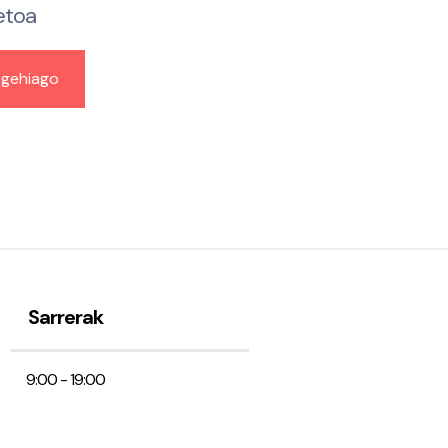
etoa
 gehiago
Sarrerak
9:00 - 19:00