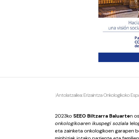
|
Antolatzailea: Erizaintza Onkologikoko Esp
2023ko
SEEO Biltzarra Baluarte
n o
onkologikoaren ikuspegi soziala
lelo
eta zainketa onkologikoen garapen be
minbiziak jotako paziente eta familie