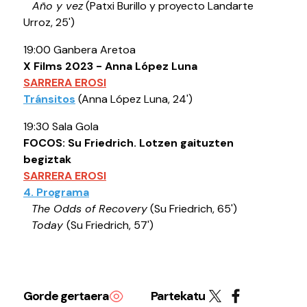
Año y vez
(Patxi Burillo y proyecto Landarte
Urroz, 25')
19:00 Ganbera Aretoa
X Films 2023 - Anna López Luna
SARRERA EROSI
Tránsitos
(Anna López Luna, 24')
19:30 Sala Gola
FOCOS: Su Friedrich. Lotzen gaituzten
begiztak
SARRERA EROSI
4. Programa
The Odds of Recovery
(Su Friedrich, 65')
Today
(Su Friedrich, 57')
Gorde gertaera
Partekatu