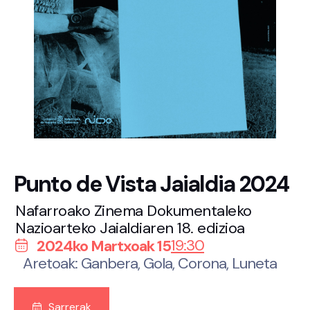
Punto de Vista Jaialdia 2024
Nafarroako Zinema Dokumentaleko
Nazioarteko Jaialdiaren 18. edizioa
19:30
2024ko Martxoak 15
Aretoak: Ganbera, Gola, Corona, Luneta
Sarrerak