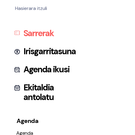
Hasierara itzuli
Sarrerak
Irisgarritasuna
Agenda ikusi
Ekitaldia
antolatu
Agenda
Agenda