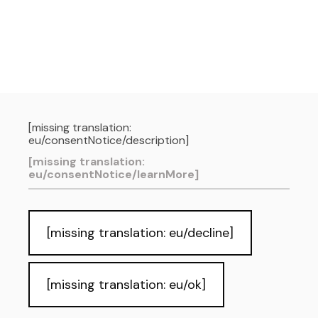
[missing translation:
eu/consentNotice/description]
[missing translation:
eu/consentNotice/learnMore]
[missing translation: eu/decline]
[missing translation: eu/ok]