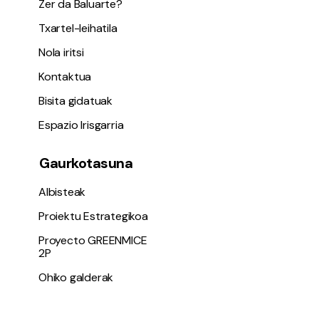
Zer da Baluarte?
Txartel-leihatila
Nola iritsi
Kontaktua
Bisita gidatuak
Espazio Irisgarria
Gaurkotasuna
Albisteak
Proiektu Estrategikoa
Proyecto GREENMICE
2P
Ohiko galderak