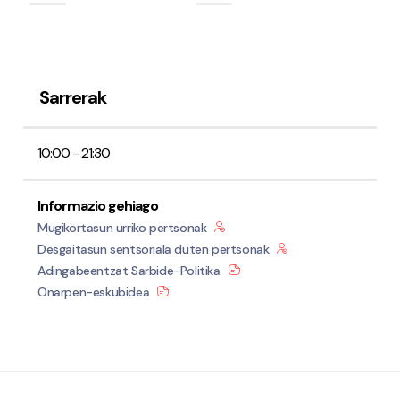
Sarrerak
10:00 - 21:30
Informazio gehiago
Mugikortasun urriko pertsonak
Desgaitasun sentsoriala duten pertsonak
Adingabeentzat Sarbide-Politika
Onarpen-eskubidea