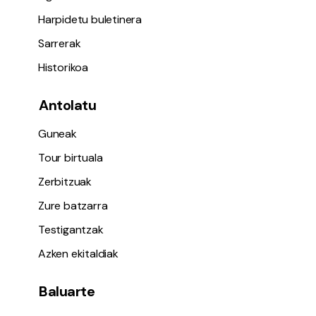
Harpidetu buletinera
Sarrerak
Historikoa
Antolatu
Guneak
Tour birtuala
Zerbitzuak
Zure batzarra
Testigantzak
Azken ekitaldiak
Baluarte