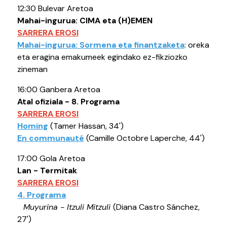
12:30 Bulevar Aretoa
Mahai-ingurua: CIMA eta (H)EMEN
SARRERA EROSI
Mahai-ingurua: Sormena eta finantzaketa
: oreka
eta eragina emakumeek egindako ez-fikziozko
zineman
16:00 Ganbera Aretoa
Atal ofiziala - 8. Programa
SARRERA EROSI
Homing
(Tamer Hassan, 34')
En communauté
(Camille Octobre Laperche, 44')
17:00 Gola Aretoa
Lan - Termitak
SARRERA EROSI
4. Programa
Muyurina - Itzuli Mitzuli
(Diana Castro Sánchez,
27')