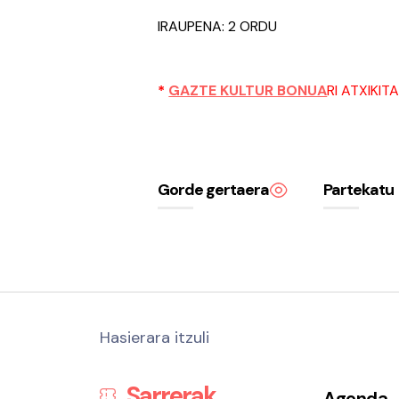
IRAUPENA: 2 ORDU
*
GAZTE KULTUR BONUA
RI ATXIKIT
Gorde gertaera
Partekatu
Hasierara itzuli
Sarrerak
Agenda