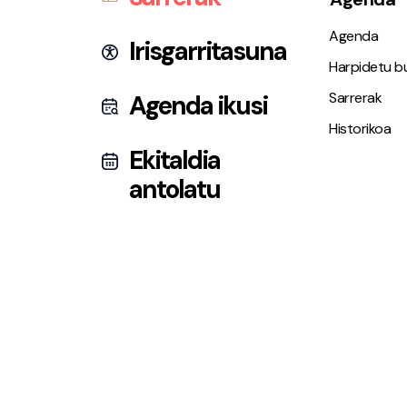
Agenda
Irisgarritasuna
Harpidetu bu
Sarrerak
Agenda ikusi
Historikoa
Ekitaldia
antolatu