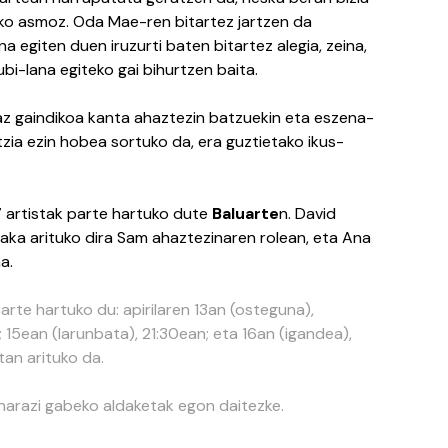
ko asmoz. Oda Mae-ren bitartez jartzen da
 egiten duen iruzurti baten bitartez alegia, zeina,
ubi-lana egiteko gai bihurtzen baita.
az gaindikoa kanta ahaztezin batzuekin eta eszena-
ntzia ezin hobea sortuko da, era guztietako ikus-
7 artistak parte hartuko dute
Baluarte
n. David
aka arituko dira Sam ahaztezinaren rolean, eta Ana
a.
te hartuko du: apirilaren 13an (osteguna),
; 15ean (larunbata), 21:30ean; eta 16an (igandea),
tan arituko da.
inarazi gabeko aldaketak egon daitezke.