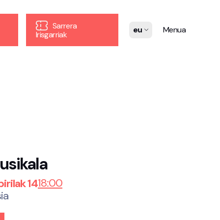
Sarrera
eu
Menua
Irisgarriak
usikala
18:00
rilak 14
ia