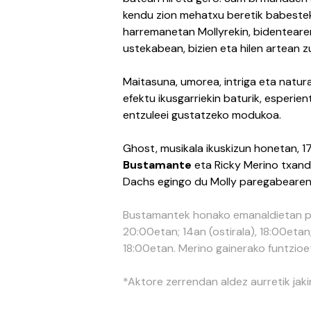
kendu zion mehatxu beretik babeste
harremanetan Mollyrekin, bidentearena
ustekabean, bizien eta hilen artean z
Maitasuna, umorea, intriga eta natur
efektu ikusgarriekin baturik, esperie
entzuleei gustatzeko modukoa.
Ghost, musikala ikuskizun honetan, 1
Bustamante
eta Ricky Merino txand
Dachs egingo du Molly paregabearen
Bustamantek honako emanaldietan par
20:00etan; 14an (ostirala), 18:00etan
18:00etan. Merino gainerako funtzioe
*Aktore zerrendan aldez aurretik jak