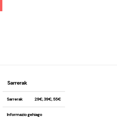
Sarrerak
Sarrerak
29€, 39€, 55€
Informazio gehiago