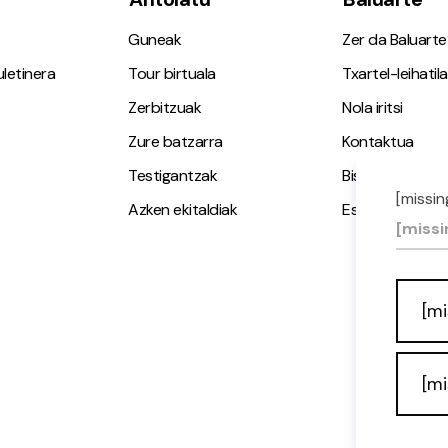
Guneak
Zer da Baluarte
letinera
Tour birtuala
Txartel-leihatila
Zerbitzuak
Nola iritsi
Zure batzarra
Kontaktua
Testigantzak
Bisita gidatuak
[missin
Azken ekitaldiak
Espazio Irisgarr
[missi
[mi
[mi