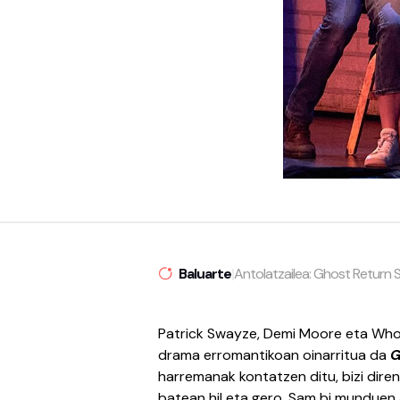
Baluarte
|
Antolatzailea: Ghost Return
Patrick Swayze, Demi Moore eta Who
drama erromantikoan oinarritua da
G
harremanak kontatzen ditu, bizi diren
batean hil eta gero. Sam bi munduen 