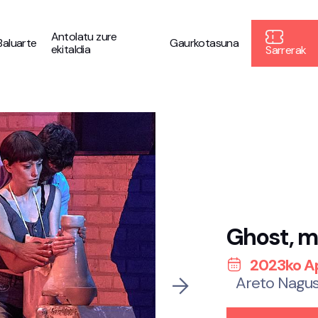
Antolatu zure
Baluarte
Gaurkotasuna
ekitaldia
Sarrerak
Ghost, m
2023ko Api
Areto Nagus