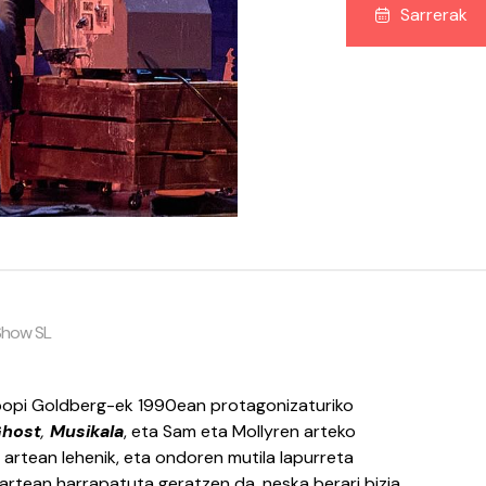
Sarrerak
 Show SL
opi Goldberg-ek 1990ean protagonizaturiko
host
,
Musikala
, eta Sam eta Mollyren arteko
 artean lehenik, eta ondoren mutila lapurreta
artean harrapatuta geratzen da, neska berari bizia