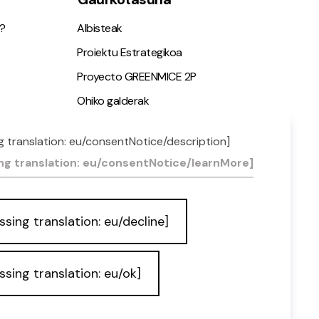
?
Albisteak
Proiektu Estrategikoa
Proyecto GREENMICE 2P
Ohiko galderak
g translation: eu/consentNotice/description]
ia
ng translation: eu/consentNotice/learnMore]
ssing translation: eu/decline]
ssing translation: eu/ok]