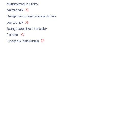
Mugikortasun urriko
pertsonak
Desgaitasun sentsoriala duten
pertsonak
Adingabeentzat Sarbide-
Politika
Onarpen-eskubidea