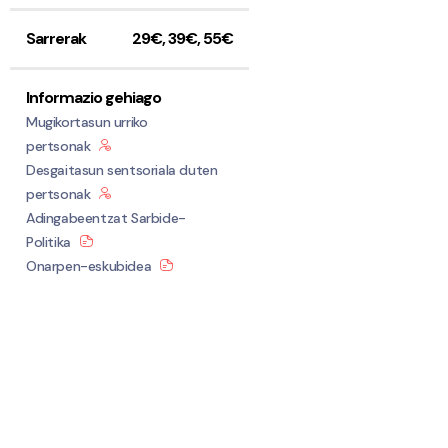
Sarrerak
29€, 39€, 55€
Informazio gehiago
Mugikortasun urriko
pertsonak
Desgaitasun sentsoriala duten
pertsonak
Adingabeentzat Sarbide-
Politika
Onarpen-eskubidea