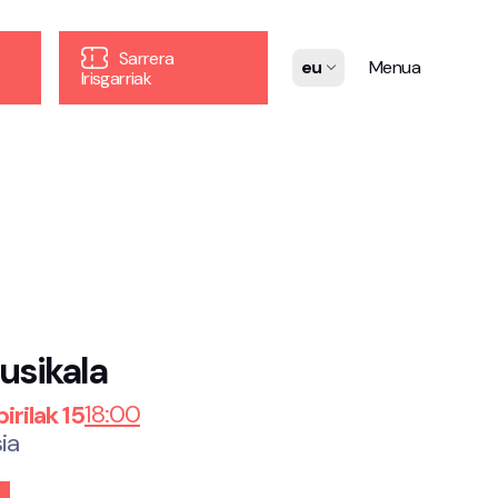
Sarrera
eu
Menua
Irisgarriak
usikala
18:00
rilak 15
ia