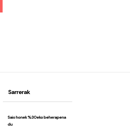
Sarrerak
Saio honek %30eko beherapena
du