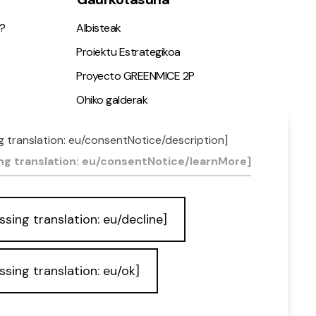
?
Albisteak
Proiektu Estrategikoa
Proyecto GREENMICE 2P
Ohiko galderak
g translation: eu/consentNotice/description]
ia
ng translation: eu/consentNotice/learnMore]
ssing translation: eu/decline]
ssing translation: eu/ok]