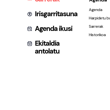
Agenda
Irisgarritasuna
Harpidetu bu
Sarrerak
Agenda ikusi
Historikoa
Ekitaldia
antolatu