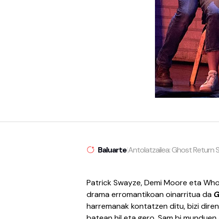
Baluarte
|
Antolatzailea: Ghost Return
Patrick Swayze, Demi Moore eta Who
drama erromantikoan oinarritua da
G
harremanak kontatzen ditu, bizi diren
batean hil eta gero. Sam bi munduen 