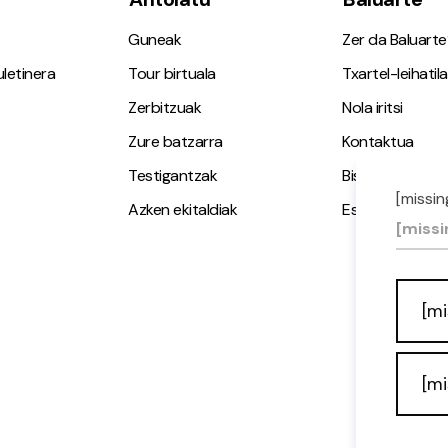
Guneak
Zer da Baluarte
letinera
Tour birtuala
Txartel-leihatila
Zerbitzuak
Nola iritsi
Zure batzarra
Kontaktua
Testigantzak
Bisita gidatuak
[missin
Azken ekitaldiak
Espazio Irisgarr
[missi
[mi
[mi