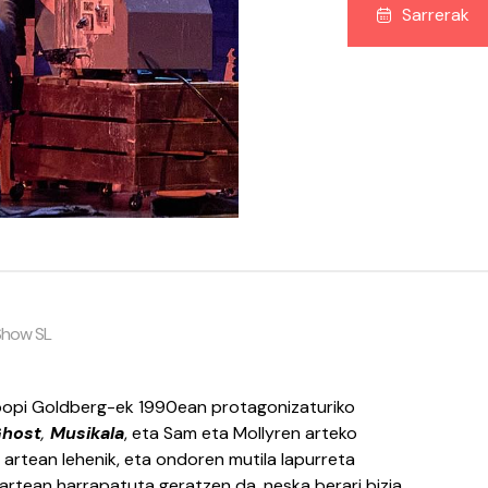
Sarrerak
 Show SL
opi Goldberg-ek 1990ean protagonizaturiko
host
,
Musikala
, eta Sam eta Mollyren arteko
 artean lehenik, eta ondoren mutila lapurreta
artean harrapatuta geratzen da, neska berari bizia