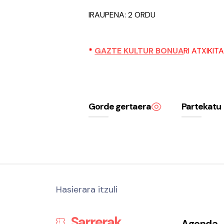
IRAUPENA: 2 ORDU
*
GAZTE KULTUR BONUA
RI ATXIKIT
Gorde gertaera
Partekatu
Hasierara itzuli
Sarrerak
Agenda