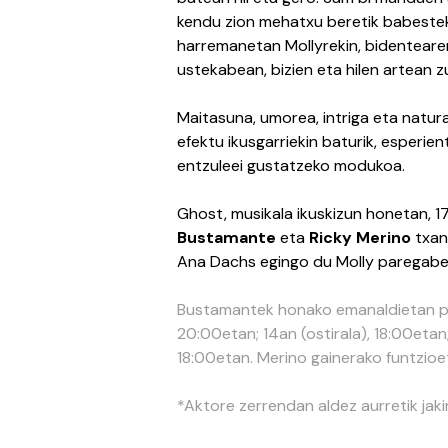
kendu zion mehatxu beretik babeste
harremanetan Mollyrekin, bidentearena
ustekabean, bizien eta hilen artean z
Maitasuna, umorea, intriga eta natur
efektu ikusgarriekin baturik, esperie
entzuleei gustatzeko modukoa.
Ghost, musikala ikuskizun honetan, 1
Bustamante
eta
Ricky Merino
txan
Ana Dachs egingo du Molly paregabe
Bustamantek honako emanaldietan par
20:00etan; 14an (ostirala), 18:00etan
18:00etan. Merino gainerako funtzioe
*Aktore zerrendan aldez aurretik jak