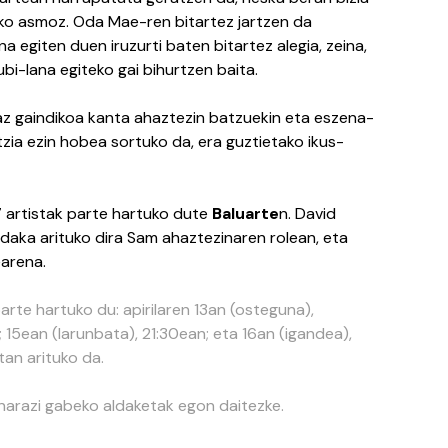
ko asmoz. Oda Mae-ren bitartez jartzen da
 egiten duen iruzurti baten bitartez alegia, zeina,
ubi-lana egiteko gai bihurtzen baita.
az gaindikoa kanta ahaztezin batzuekin eta eszena-
ntzia ezin hobea sortuko da, era guztietako ikus-
7 artistak parte hartuko dute
Baluarte
n. David
daka arituko dira Sam ahaztezinaren rolean, eta
arena.
te hartuko du: apirilaren 13an (osteguna),
; 15ean (larunbata), 21:30ean; eta 16an (igandea),
tan arituko da.
inarazi gabeko aldaketak egon daitezke.