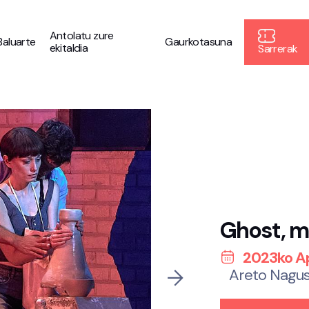
Antolatu zure
Baluarte
Gaurkotasuna
ekitaldia
Sarrerak
Ghost, m
2023ko Api
Areto Nagus