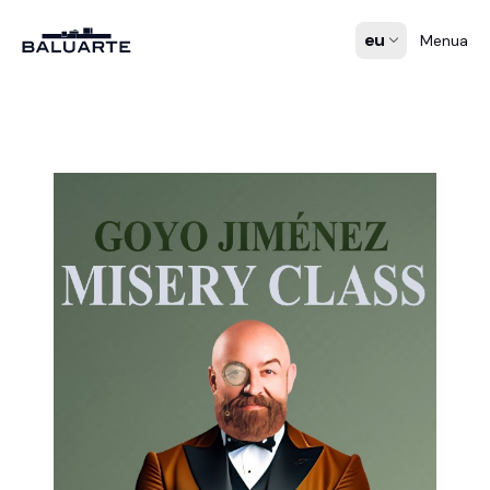
eu
Menua