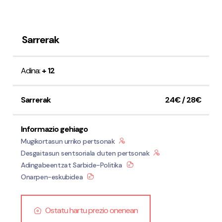
Sarrerak
Adina:
+ 12
Sarrerak
24€ / 28€
Informazio gehiago
Mugikortasun urriko pertsonak
Desgaitasun sentsoriala duten pertsonak
Adingabeentzat Sarbide-Politika
Onarpen-eskubidea
Ostatu hartu prezio onenean