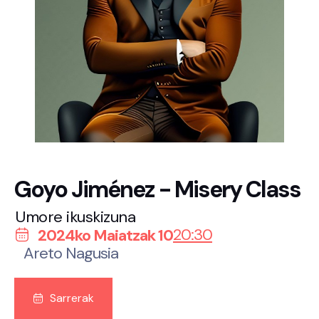
Goyo Jiménez - Misery Class
Umore ikuskizuna
20:30
2024ko Maiatzak 10
Areto Nagusia
Sarrerak