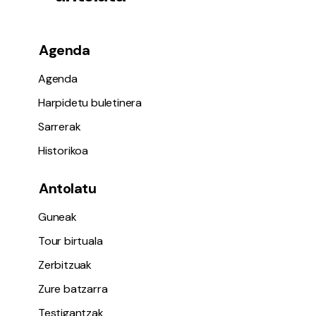
Agenda
Agenda
Harpidetu buletinera
Sarrerak
Historikoa
Antolatu
Guneak
Tour birtuala
Zerbitzuak
Zure batzarra
Testigantzak