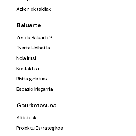
Azken ekitaldiak
Baluarte
Zer da Baluarte?
Txartel-leihatila
Nola iritsi
Kontaktua
Bisita gidatuak
Espazio Irisgarria
Gaurkotasuna
Albisteak
Proiektu Estrategikoa