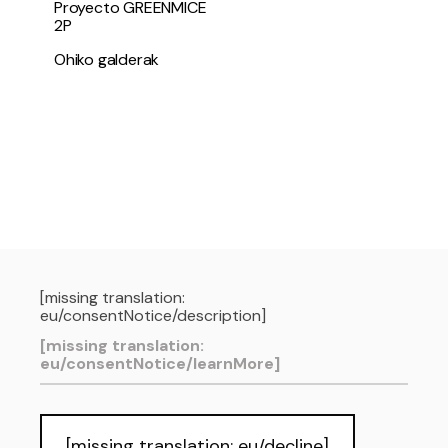
Proyecto GREENMICE
2P
Ohiko galderak
[missing translation:
eu/consentNotice/description]
[missing translation:
eu/consentNotice/learnMore]
[missing translation: eu/decline]