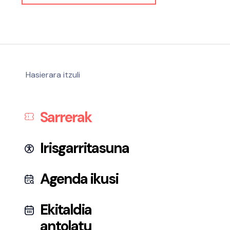
Hasierara itzuli
Sarrerak
Irisgarritasuna
Agenda ikusi
Ekitaldia
antolatu