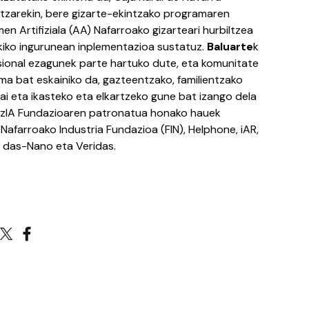
tzarekin, bere gizarte-ekintzako programaren
en Artifiziala (AA) Nafarroako gizarteari hurbiltzea
kiko ingurunean inplementazioa sustatuz.
Baluarte
k
ional ezagunek parte hartuko dute, eta komunitate
a bat eskainiko da, gazteentzako, familientzako
bai eta ikasteko eta elkartzeko gune bat izango dela
LuzIA Fundazioaren patronatua honako hauek
afarroako Industria Fundazioa (FIN), Helphone, iAR,
 das-Nano eta Veridas.