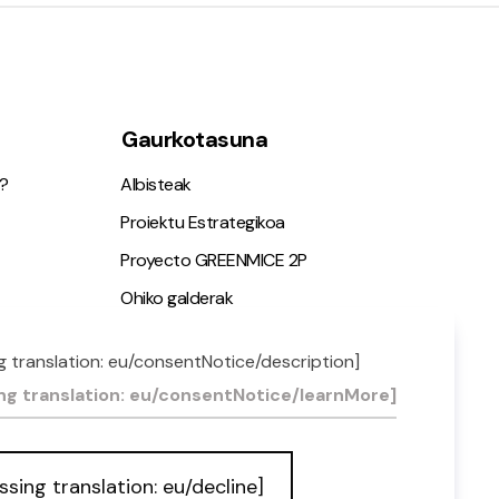
Gaurkotasuna
?
Albisteak
Proiektu Estrategikoa
Proyecto GREENMICE 2P
Ohiko galderak
g translation: eu/consentNotice/description]
ia
ng translation: eu/consentNotice/learnMore]
ssing translation: eu/decline]