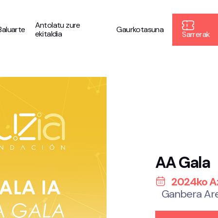
Antolatu zure
Baluarte
Gaurkotasuna
ekitaldia
Sarrerak
AA Gala
2024ko A
Ganbera Ar