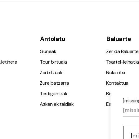
Antolatu
Baluarte
Guneak
Zer da Baluarte
letinera
Tour birtuala
Txartel-leihatila
Zerbitzuak
Nola iritsi
Zure batzarra
Kontaktua
Testigantzak
Bisita gidatuak
[missin
Azken ekitaldiak
Espazio Irisgarr
[missi
[mi