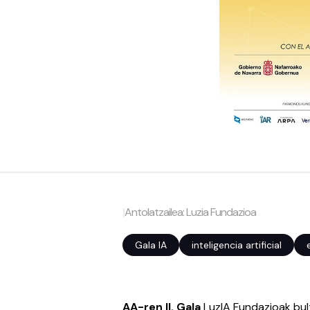
|
Antolatzailea: Luzia Fundazioa
Gala IA
inteligencia artificial
AA-ren II. Gala
LuzIA Fundazioak bul