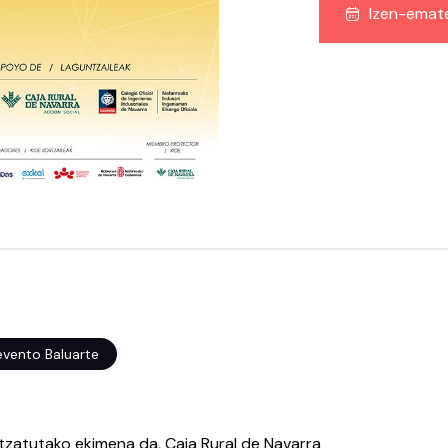
Izen-emat
evento Baluarte
tzatutako ekimena da, Caja Rural de Navarra