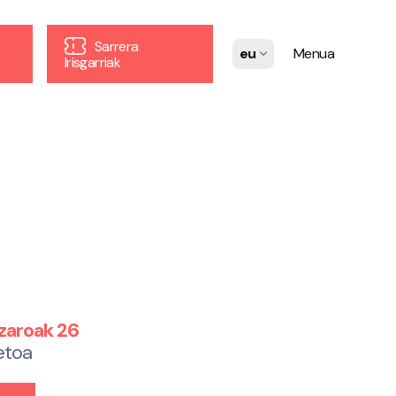
Sarrera
eu
Menua
Irisgarriak
zaroak 26
etoa