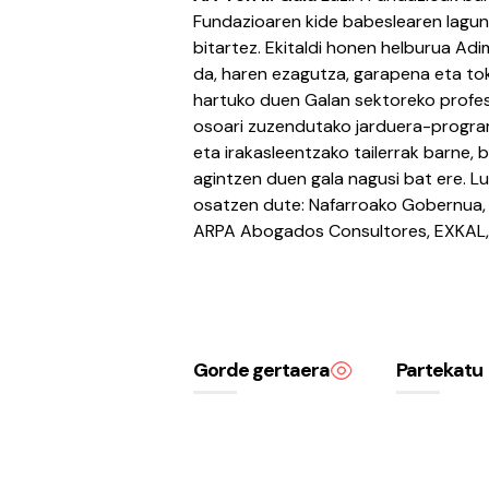
Fundazioaren kide babeslearen lagun
bitartez. Ekitaldi honen helburua Adim
da, haren ezagutza, garapena eta to
hartuko duen Galan sektoreko profes
osoari zuzendutako jarduera-program
eta irakasleentzako tailerrak barne, 
agintzen duen gala nagusi bat ere. 
osatzen dute: Nafarroako Gobernua, N
ARPA Abogados Consultores, EXKAL,
Gorde gertaera
Partekatu