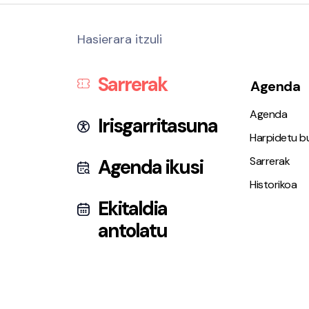
Hasierara itzuli
Sarrerak
Agenda
Agenda
Irisgarritasuna
Harpidetu bu
Sarrerak
Agenda ikusi
Historikoa
Ekitaldia
antolatu