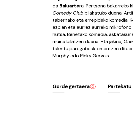
da
Baluarte
ra. Pertsona bakarreko k
Comedy Club
bilakatuko duena. Arti
tabernako eta errepideko komedia. K
azpian eta aurrez aurreko mikrofono
hutsa. Benetako komedia, askatasune
muina bilatzen duena. Eta jakina,
One
talentu paregabeak omentzen dituena,
Murphy edo Ricky Gervais.
Gorde gertaera
Partekatu