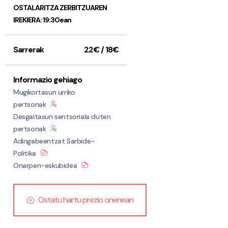
OSTALARITZA ZERBITZUAREN
IREKIERA: 19:30ean
Sarrerak
22€ / 18€
Informazio gehiago
Mugikortasun urriko
pertsonak
Desgaitasun sentsoriala duten
pertsonak
Adingabeentzat Sarbide-
Politika
Onarpen-eskubidea
Ostatu hartu prezio onenean