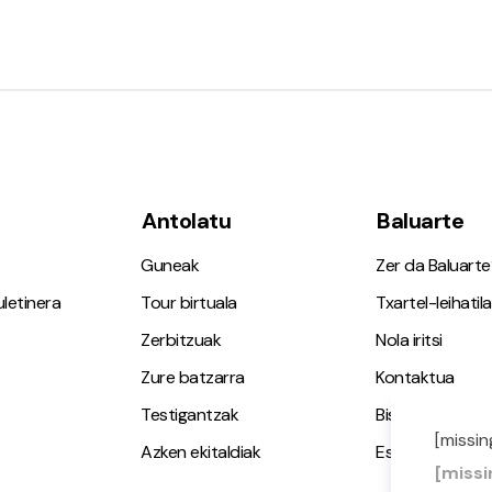
Antolatu
Baluarte
Guneak
Zer da Baluarte
letinera
Tour birtuala
Txartel-leihatila
Zerbitzuak
Nola iritsi
Zure batzarra
Kontaktua
Testigantzak
Bisita gidatuak
[missin
Azken ekitaldiak
Espazio Irisgarr
[missi