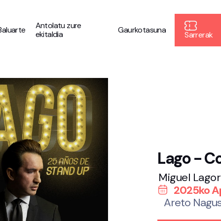
Antolatu zure
Baluarte
Gaurkotasuna
ekitaldia
Sarrerak
Lago - C
Miguel Lagor
2025ko Ap
Areto Nagus