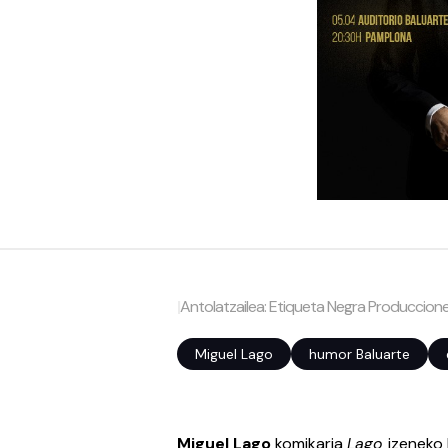
|
Antolatzailea: Etiqueta Negra Produccion
Miguel Lago
humor Baluarte
Miguel Lago
komikaria
Lago
izeneko