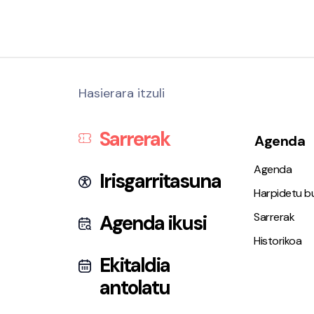
Hasierara itzuli
Sarrerak
Agenda
Agenda
Irisgarritasuna
Harpidetu bu
Sarrerak
Agenda ikusi
Historikoa
Ekitaldia
antolatu