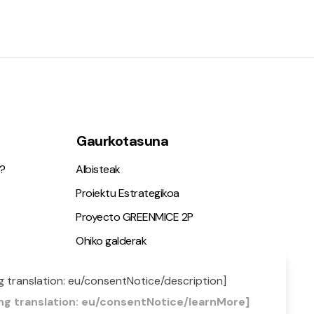
Gaurkotasuna
?
Albisteak
Proiektu Estrategikoa
Proyecto GREENMICE 2P
Ohiko galderak
g translation: eu/consentNotice/description]
ia
ng translation: eu/consentNotice/learnMore]