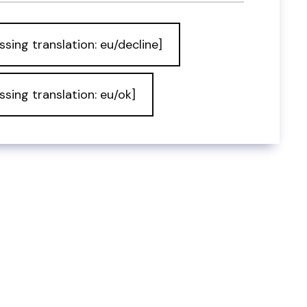
ssing translation: eu/decline]
ssing translation: eu/ok]