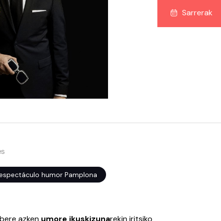
Sarrerak
es
espectáculo humor Pamplona
 bere azken
umore ikuskizuna
rekin iritsiko