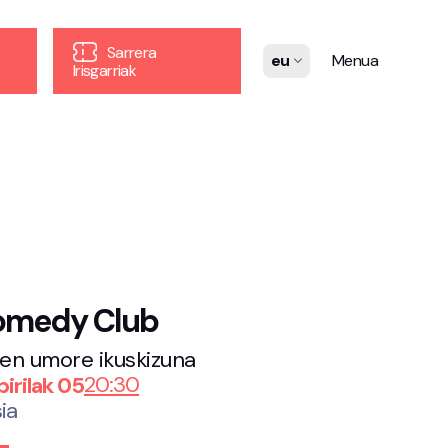
Sarrera
eu
Menua
Irisgarriak
omedy Club
en umore ikuskizuna
20:30
irilak 05
ia