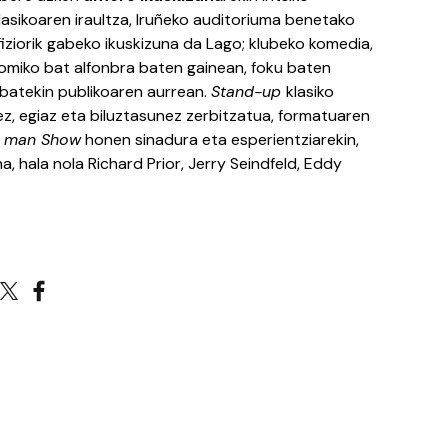
lasikoaren iraultza, Iruñeko auditoriuma benetako
fiziorik gabeko ikuskizuna da Lago; klubeko komedia,
omiko bat alfonbra baten gainean, foku baten
 batekin publikoaren aurrean.
Stand-up
klasiko
z, egiaz eta biluztasunez zerbitzatua, formatuaren
 man Show
honen sinadura eta esperientziarekin,
 hala nola Richard Prior, Jerry Seindfeld, Eddy