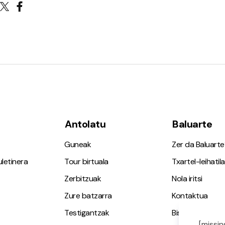
Antolatu
Baluarte
Guneak
Zer da Baluarte
letinera
Tour birtuala
Txartel-leihatila
Zerbitzuak
Nola iritsi
Zure batzarra
Kontaktua
Testigantzak
Bisita gidatuak
[missin