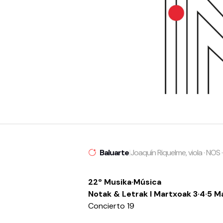
Baluarte
|
Joaquín Riquelme, viola · NOS 
22º Musika·Música
Notak & Letrak I Martxoak 3·4·5 M
Concierto 19