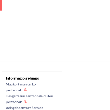
Informazio gehiago
Mugikortasun urriko
pertsonak
Desgaitasun sentsoriala duten
pertsonak
Adingabeentzat Sarbide-