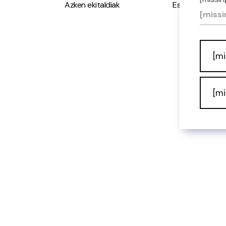
Azken ekitaldiak
Espazio Irisgarr
[missi
[mi
[mi