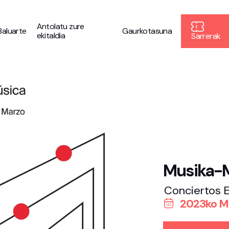
Antolatu zure
Baluarte
Gaurkotasuna
ekitaldia
Sarrerak
Musika-
Conciertos E
2023ko M