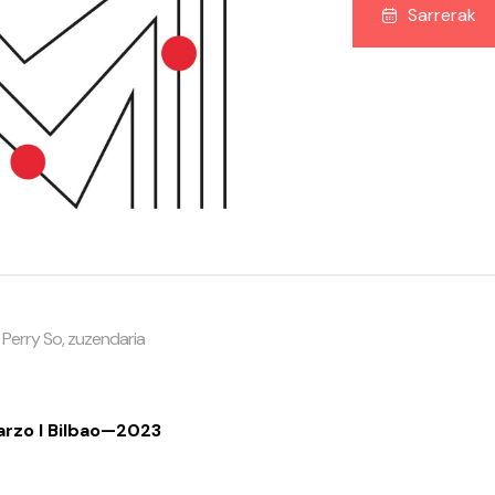
Sarrerak
· Perry So, zuzendaria
arzo I Bilbao—2023