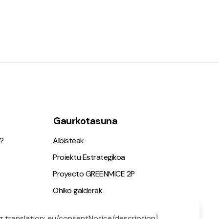
Gaurkotasuna
?
Albisteak
Proiektu Estrategikoa
Proyecto GREENMICE 2P
Ohiko galderak
g translation: eu/consentNotice/description]