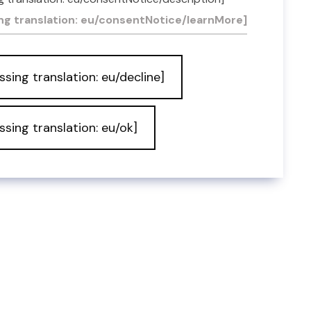
ia
ng translation: eu/consentNotice/learnMore]
ssing translation: eu/decline]
ssing translation: eu/ok]