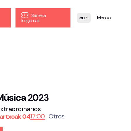
Sarrera
eu
Menua
Irisgarriak
Música 2023
xtraordinarios
17:00
Otros
artxoak 04