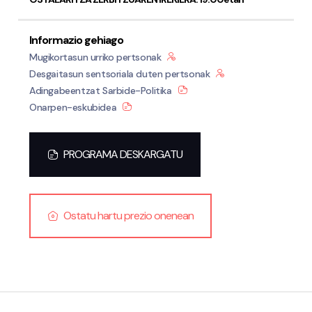
Informazio gehiago
Mugikortasun urriko pertsonak
Desgaitasun sentsoriala duten pertsonak
Adingabeentzat Sarbide-Politika
Onarpen-eskubidea
PROGRAMA DESKARGATU
Ostatu hartu prezio onenean