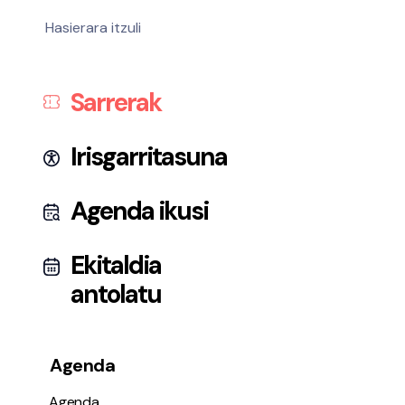
Hasierara itzuli
Sarrerak
Irisgarritasuna
Agenda ikusi
Ekitaldia
antolatu
Agenda
Agenda