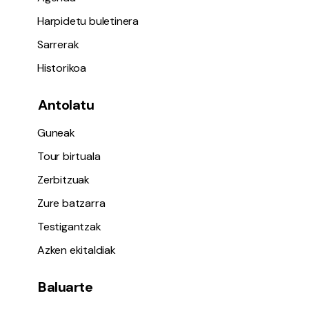
Harpidetu buletinera
Sarrerak
Historikoa
Antolatu
Guneak
Tour birtuala
Zerbitzuak
Zure batzarra
Testigantzak
Azken ekitaldiak
Baluarte