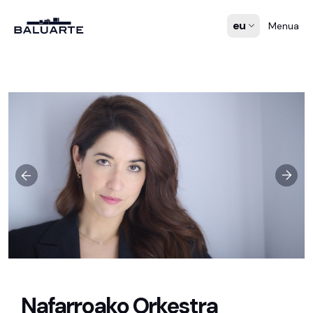
eu
Menua
Nafarroako Orkestra