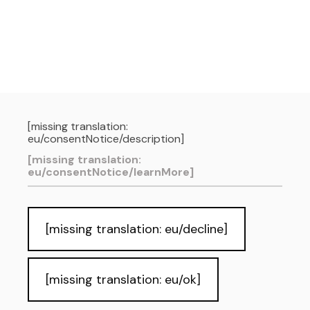
[missing translation:
eu/consentNotice/description]
[missing translation:
eu/consentNotice/learnMore]
[missing translation: eu/decline]
[missing translation: eu/ok]