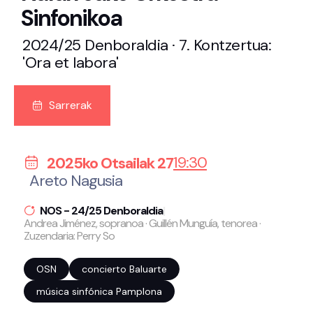
Sinfonikoa
2024/25 Denboraldia · 7. Kontzertua:
'Ora et labora'
Sarrerak
19:30
2025ko Otsailak 27
Areto Nagusia
NOS - 24/25 Denboraldia
|
Andrea Jiménez, sopranoa · Guillén Munguía, tenorea ·
Zuzendaria: Perry So
OSN
concierto Baluarte
música sinfónica Pamplona