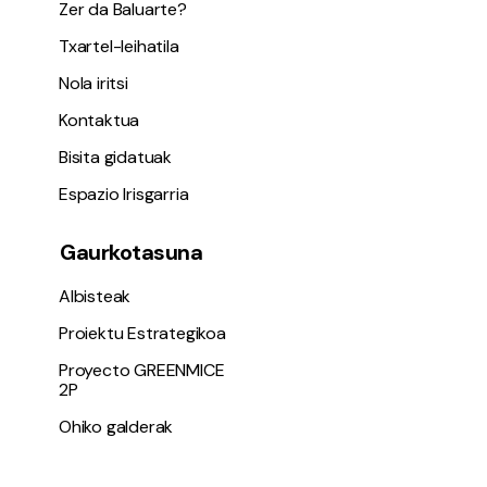
Zer da Baluarte?
Txartel-leihatila
Nola iritsi
Kontaktua
Bisita gidatuak
Espazio Irisgarria
Gaurkotasuna
Albisteak
Proiektu Estrategikoa
Proyecto GREENMICE
2P
Ohiko galderak