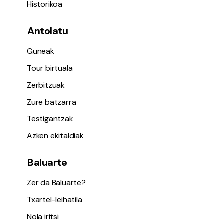
Historikoa
Antolatu
Guneak
Tour birtuala
Zerbitzuak
Zure batzarra
Testigantzak
Azken ekitaldiak
Baluarte
Zer da Baluarte?
Txartel-leihatila
Nola iritsi