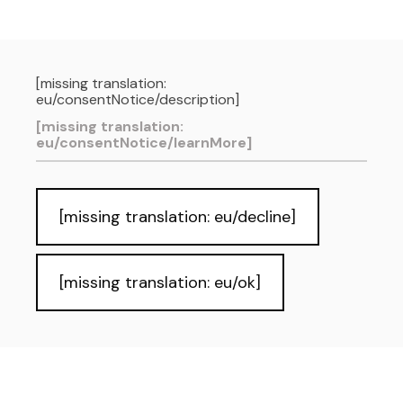
[missing translation:
eu/consentNotice/description]
[missing translation:
eu/consentNotice/learnMore]
Pribatutasun-politika eta Lege-oharra
Cookies
Irisgarritasuna
Informazio publikoa eskuratzeko
eskubidea
[missing translation: eu/decline]
[missing translation: eu/ok]
GU GARA: