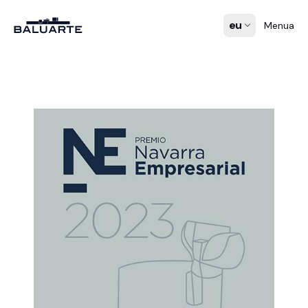
eu
Menua