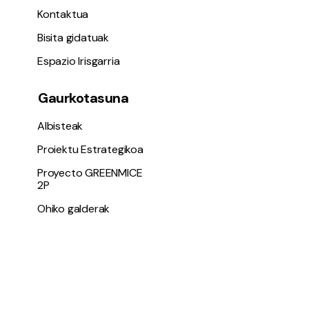
Kontaktua
Bisita gidatuak
Espazio Irisgarria
Gaurkotasuna
Albisteak
Proiektu Estrategikoa
Proyecto GREENMICE
2P
Ohiko galderak