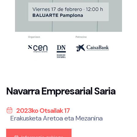
Navarra Empresarial Saria
2023ko Otsailak 17
Erakusketa Aretoa eta Mezanina