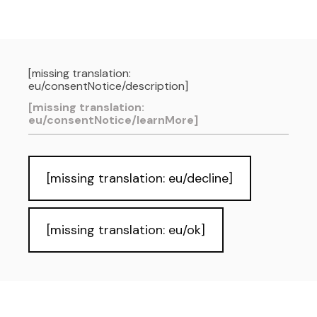
[missing translation:
eu/consentNotice/description]
[missing translation:
eu/consentNotice/learnMore]
Pribatutasun-politika eta Lege-oharra
Cookies
Irisgarritasuna
Informazio publikoa eskuratzeko
eskubidea
[missing translation: eu/decline]
[missing translation: eu/ok]
GU GARA: