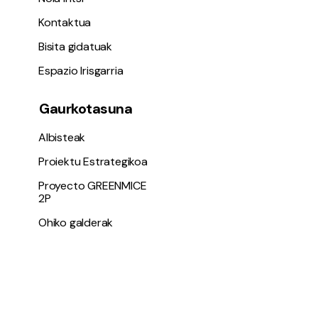
Kontaktua
Bisita gidatuak
Espazio Irisgarria
Gaurkotasuna
Albisteak
Proiektu Estrategikoa
Proyecto GREENMICE
2P
Ohiko galderak