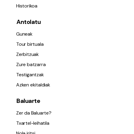
Historikoa
Antolatu
Guneak
Tour birtuala
Zerbitzuak
Zure batzarra
Testigantzak
Azken ekitaldiak
Baluarte
Zer da Baluarte?
Txartel-leihatila
Nola iritsi