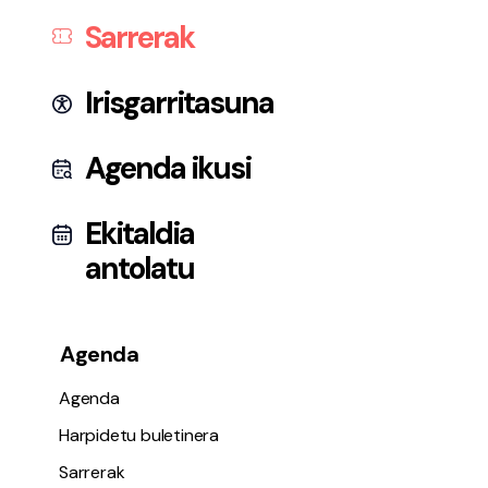
Sarrerak
Irisgarritasuna
Pribatutasun-politika eta Lege-oharra
Cookies
Agenda ikusi
Irisgarritasuna
Ekitaldia
antolatu
Agenda
Agenda
Harpidetu buletinera
Sarrerak