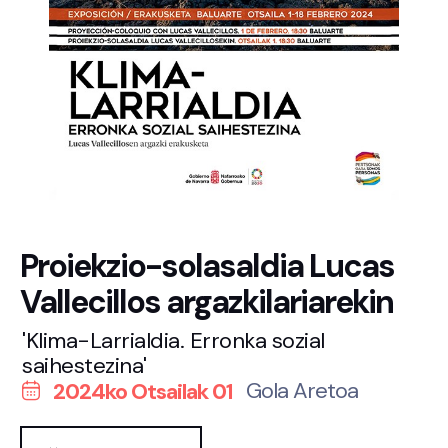
Proiekzio-solasaldia Lucas
Vallecillos argazkilariarekin
'Klima-Larrialdia. Erronka sozial
saihestezina'
Gola Aretoa
2024ko Otsailak 01