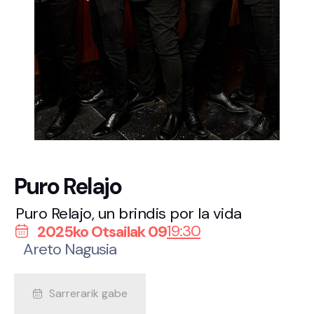
Puro Relajo
Puro Relajo, un brindis por la vida
19:30
2025ko Otsailak 09
Areto Nagusia
Sarrerarik gabe