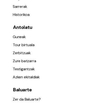
Sarrerak
Historikoa
Antolatu
Guneak
Tour birtuala
Zerbitzuak
Zure batzarra
Testigantzak
Azken ekitaldiak
Baluarte
Zer da Baluarte?