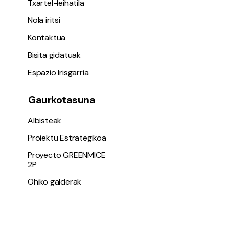
Txartel-leihatila
Nola iritsi
Kontaktua
Bisita gidatuak
Espazio Irisgarria
Gaurkotasuna
Albisteak
Proiektu Estrategikoa
Proyecto GREENMICE
2P
Ohiko galderak