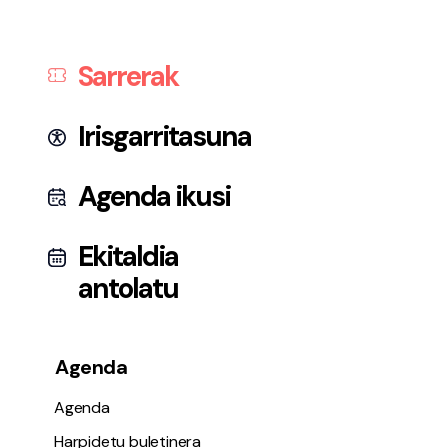
Sarrerak
Irisgarritasuna
Agenda ikusi
Ekitaldia
antolatu
Agenda
Agenda
Harpidetu buletinera