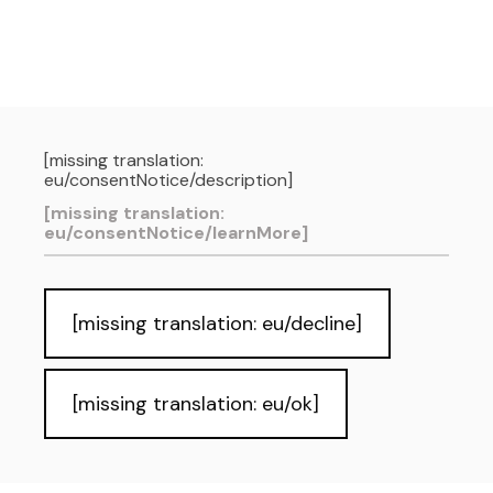
[missing translation:
eu/consentNotice/description]
[missing translation:
eu/consentNotice/learnMore]
[missing translation: eu/decline]
[missing translation: eu/ok]