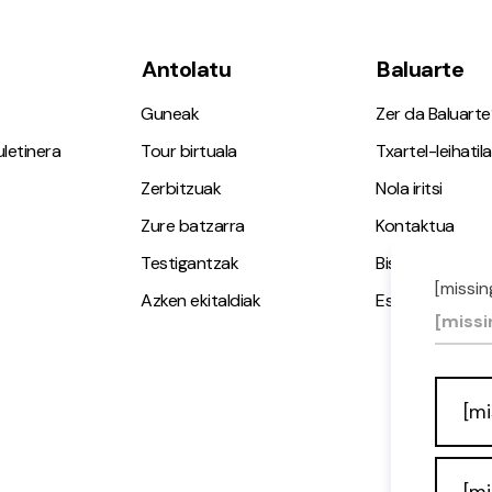
Antolatu
Baluarte
Guneak
Zer da Baluarte
letinera
Tour birtuala
Txartel-leihatila
Zerbitzuak
Nola iritsi
Zure batzarra
Kontaktua
Testigantzak
Bisita gidatuak
[missin
Azken ekitaldiak
Espazio Irisgarr
[missi
[mi