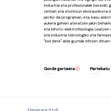
industria eta profesionalak bereziki,
zerbait eta etorkizun ekoiraunkorra iz
jarriko da programan, eta, kasu askota
aukera gehien ateratzen jakin behark
eta bihotz-elektrofisiologia osatzen 
eta industria teknologiko eta farmaze
"bid data" alde guztiak biltzen dituen 
Gorde gertaera
Partekatu
Hasierara itzuli