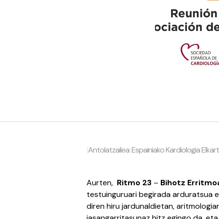
|
Antolatzailea: Espainiako Kardiologia Elkar
Aurten,
Ritmo 23
–
Bihotz Erritmo
testuinguruari begirada arduratsua 
diren hiru jardunaldietan, aritmologia
jasangarritasunaz hitz egingo da, eta