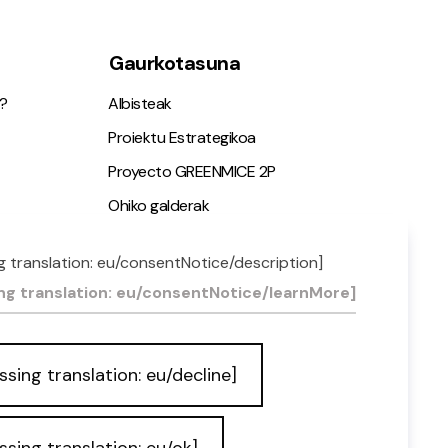
Gaurkotasuna
?
Albisteak
Proiektu Estrategikoa
Proyecto GREENMICE 2P
Ohiko galderak
g translation: eu/consentNotice/description]
ia
ng translation: eu/consentNotice/learnMore]
ssing translation: eu/decline]