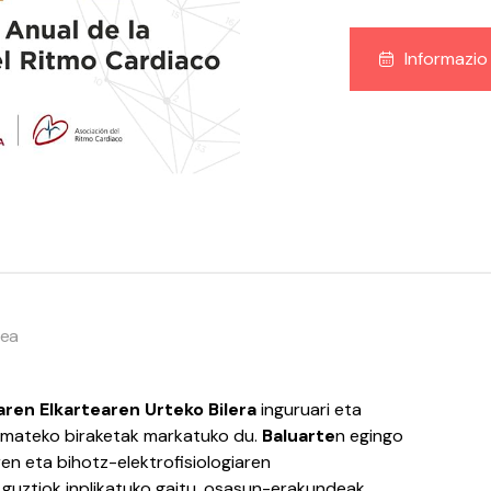
Informazio
tea
aren Elkartearen Urteko Bilera
inguruari eta
emateko biraketak markatuko du.
Baluarte
n egingo
ren eta bihotz-elektrofisiologiaren
 guztiok inplikatuko gaitu, osasun-erakundeak,