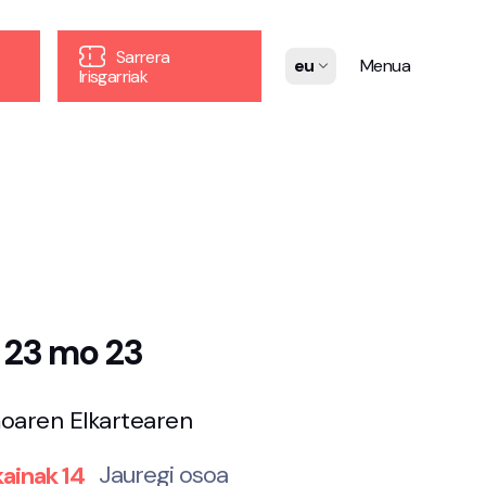
Sarrera
eu
Menua
Irisgarriak
o 23 mo 23
moaren Elkartearen
Jauregi osoa
ainak 14