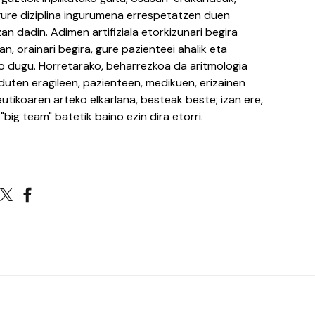
 gure diziplina ingurumena errespetatzen duen
an dadin. Adimen artifiziala etorkizunari begira
n, orainari begira, gure pazienteei ahalik eta
o dugu. Horretarako, beharrezkoa da aritmologia
duten eragileen, pazienteen, medikuen, erizainen
utikoaren arteko elkarlana, besteak beste; izan ere,
"big team" batetik baino ezin dira etorri.