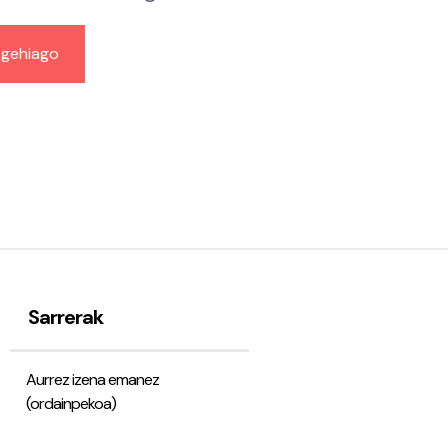
 gehiago
Sarrerak
Aurrez izena emanez
(ordainpekoa)