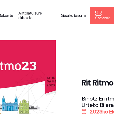
Antolatu zure
Baluarte
Gaurkotasuna
ekitaldia
Sarrerak
Rit Ritm
Bihotz Errit
Urteko Bilera
2023ko Ek