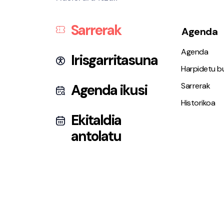
Sarrerak
Agenda
Agenda
Irisgarritasuna
Harpidetu bu
Sarrerak
Agenda ikusi
Historikoa
Ekitaldia
antolatu