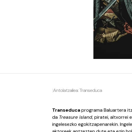
|
Antolatzailea: Transeduca
Transeduca
programa Baluartera itz
da
Treasure island
, piratei, altxorre
ingelesezko egokitzapenarekin. Ingel
aktoreek antzezten dute eta ezin hob