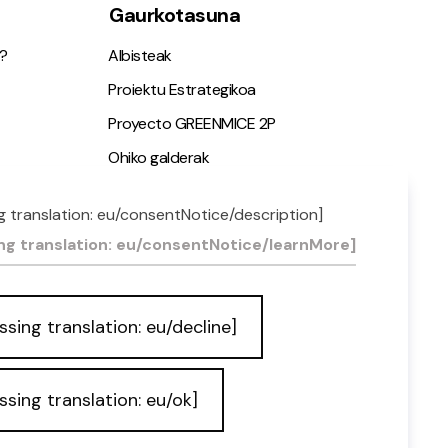
Gaurkotasuna
?
Albisteak
Proiektu Estrategikoa
Proyecto GREENMICE 2P
Ohiko galderak
g translation: eu/consentNotice/description]
ia
ng translation: eu/consentNotice/learnMore]
ssing translation: eu/decline]
ssing translation: eu/ok]