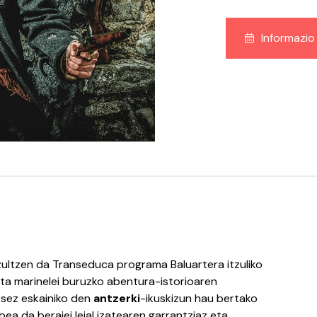
Informazio
ultzen da Transeduca programa Baluartera itzuliko
i eta marinelei buruzko abentura-istorioaren
esez eskainiko den
antzerki
-ikuskizun hau bertako
ea da beraiei leial izatearen garrantziaz eta