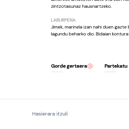
zintzotasunaz hausnartzeko.
LABURPENA
Jimek, marinela izan nahi duen gazte 
lagundu beharko dio. Bidaian kontura
Gorde gertaera
Partekatu
Hasierara itzuli