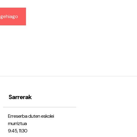
 gehiago
Sarrerak
Erreserba duten eskolei
murriztua
9:45, 11:30