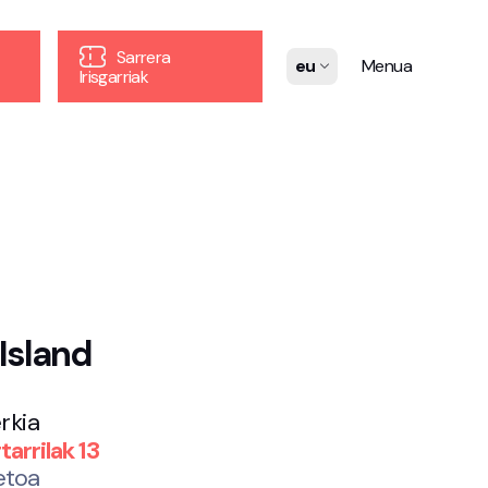
Sarrera
eu
Menua
Irisgarriak
Island
rkia
arrilak 13
etoa