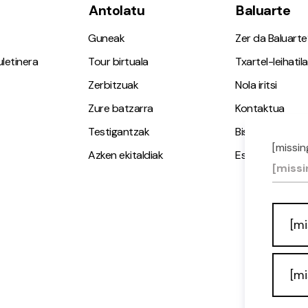
Antolatu
Baluarte
Guneak
Zer da Baluarte
letinera
Tour birtuala
Txartel-leihatila
Zerbitzuak
Nola iritsi
Zure batzarra
Kontaktua
Testigantzak
Bisita gidatuak
[missin
Azken ekitaldiak
Espazio Irisgarr
[missi
[mi
[mi