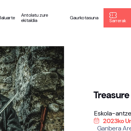
Antolatu zure
Baluarte
Gaurkotasuna
ekitaldia
Sarrerak
Treasure 
Eskola-antze
2023ko Urt
Ganbera Ar