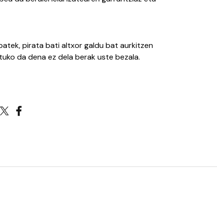
batek, pirata bati altxor galdu bat aurkitzen
tuko da dena ez dela berak uste bezala.