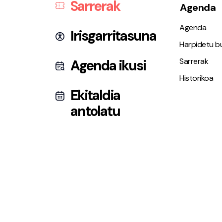
Sarrerak
Agenda
Agenda
Irisgarritasuna
Harpidetu bu
Sarrerak
Agenda ikusi
Historikoa
Ekitaldia
antolatu