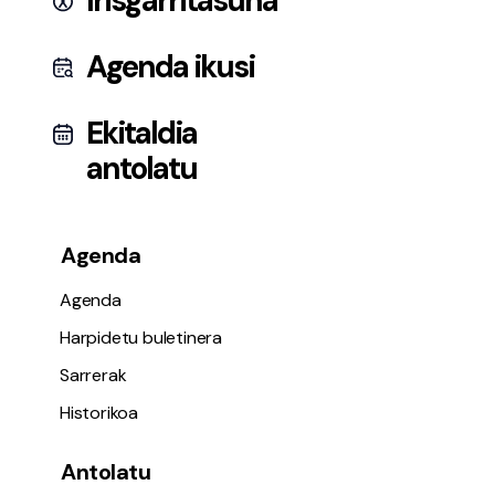
Irisgarritasuna
Agenda ikusi
Ekitaldia
antolatu
Agenda
Agenda
Harpidetu buletinera
Sarrerak
Historikoa
Antolatu