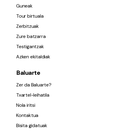
Guneak
Tour birtuala
Zerbitzuak
Zure batzarra
Testigantzak
Azken ekitaldiak
Baluarte
Zer da Baluarte?
Txartel-leihatila
Nola iritsi
Kontaktua
Bisita gidatuak