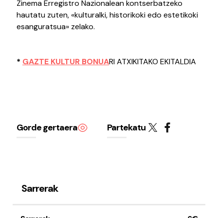
Zinema Erregistro Nazionalean kontserbatzeko
hautatu zuten, «kulturalki, historikoki edo estetikoki
esanguratsua» zelako.
*
GAZTE KULTUR BONUA
RI ATXIKITAKO EKITALDIA
Gorde gertaera
Partekatu
Sarrerak