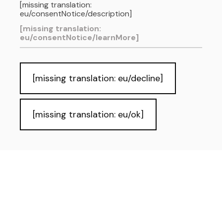
[missing translation:
eu/consentNotice/description]
[missing translation:
eu/consentNotice/learnMore]
[missing translation: eu/decline]
[missing translation: eu/ok]