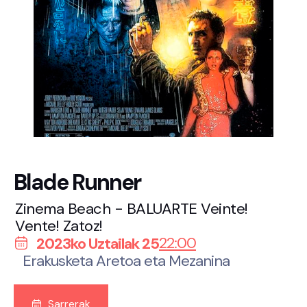
Blade Runner
Zinema Beach - BALUARTE Veinte!
Vente! Zatoz!
22:00
2023ko Uztailak 25
Erakusketa Aretoa eta Mezanina
Sarrerak