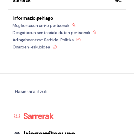
Sarrerak
6€
Informazio gehiago
Mugikortasun urriko pertsonak
Desgaitasun sentsoriala duten pertsonak
Adingabeentzat Sarbide-Politika
Onarpen-eskubidea
Hasierara itzuli
Sarrerak