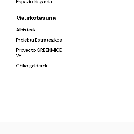
Espazio Irisgarria
Gaurkotasuna
Albisteak
Proiektu Estrategikoa
Proyecto GREENMICE
2P
Ohiko galderak