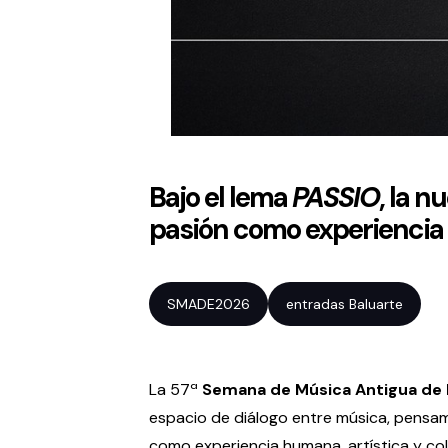
Bajo el lema
PASSIO
, la n
pasión como experiencia 
SMADE2026
entradas Baluarte
La 57ª
Semana de Música Antigua de 
espacio de diálogo entre música, pensam
como experiencia humana, artística y co