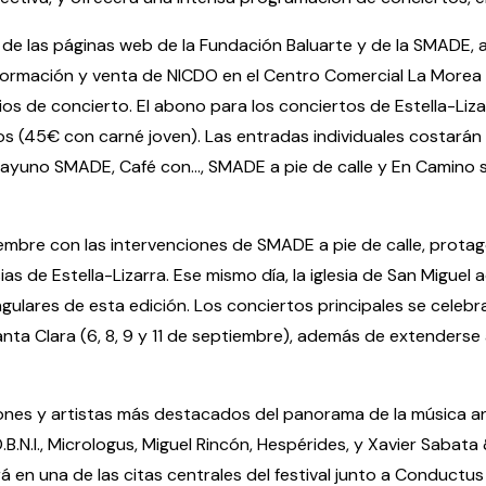
 de las páginas web de la Fundación Baluarte y de la SMADE, 
información y venta de NICDO en el Centro Comercial La Morea
os de concierto. El abono para los conciertos de Estella-Liza
s (45€ con carné joven). Las entradas individuales costarán 
uno SMADE, Café con..., SMADE a pie de calle y En Camino se
embre con las intervenciones de SMADE a pie de calle, prota
as de Estella-Lizarra. Ese mismo día, la iglesia de San Miguel
ulares de esta edición. Los conciertos principales se celebrará
nta Clara (6, 8, 9 y 11 de septiembre), además de extenderse 
aciones y artistas más destacados del panorama de la música 
.B.N.I., Micrologus, Miguel Rincón, Hespérides, y Xavier Sabata
á en una de las citas centrales del festival junto a Conduct