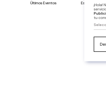
Últimos Eventos
Espacio accesi
¡Hola! 
servici
Public
tu con
Selecc
De