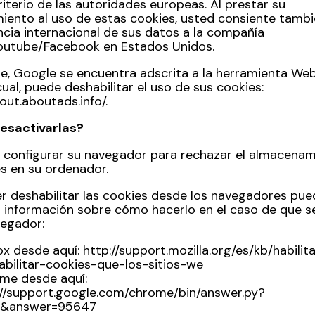
riterio de las autoridades europeas. Al prestar su
iento al uso de estas cookies, usted consiente tambi
ncia internacional de sus datos a la compañía
outube/Facebook en Estados Unidos.
e, Google se encuentra adscrita a la herramienta Web
ual, puede deshabilitar el uso de sus cookies:
tout.aboutads.info/
.
esactivarlas?
 configurar su navegador para rechazar el almacena
es en su ordenador.
r deshabilitar las cookies desde los navegadores pue
 información sobre cómo hacerlo en el caso de que s
egador:
fox desde aquí:
http://support.mozilla.org/es/kb/habilit
abilitar-cookies-que-los-sitios-we
me desde aquí:
://support.google.com/chrome/bin/answer.py?
s&answer=95647