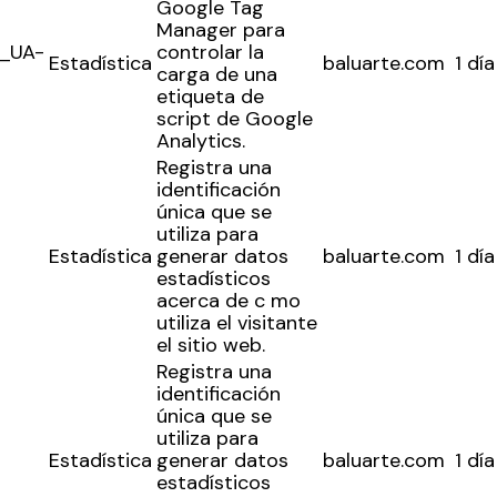
Google Tag
Manager para
_UA-
controlar la
Estadística
baluarte.com
1 día
carga de una
etiqueta de
script de Google
Analytics.
Política de privacidad y Aviso Legal
Cookies
Accesibilidad
Registra una
web
identificación
única que se
utiliza para
Estadística
generar datos
baluarte.com
1 día
estadísticos
acerca de c mo
utiliza el visitante
el sitio web.
Registra una
identificación
única que se
utiliza para
Estadística
generar datos
baluarte.com
1 día
estadísticos