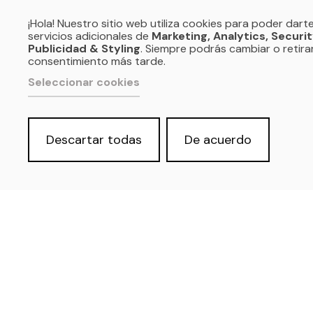
¡Hola! Nuestro sitio web utiliza cookies para poder dart
servicios adicionales de
Marketing, Analytics, Securit
Publicidad & Styling
. Siempre podrás cambiar o retira
consentimiento más tarde.
Seleccionar cookies
Política de privacidad y Aviso Legal
Cookies
Accesibilidad web
Derecho de acceso a información
pública
Descartar todas
De acuerdo
SOMOS:
REDES PROFESIONALES: