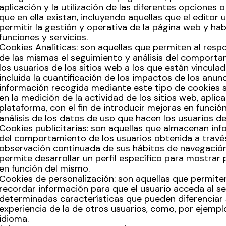
aplicación y la utilización de las diferentes opciones o
que en ella existan, incluyendo aquellas que el editor u
Volver al inicio
Cerrar
permitir la gestión y operativa de la página web y habi
funciones y servicios.
Cookies Analíticas: son aquellas que permiten al resp
de las mismas el seguimiento y análisis del comport
Agenda
los usuarios de los sitios web a los que están vinculad
incluida la cuantificación de los impactos de los anunc
información recogida mediante este tipo de cookies se
Agenda
en la medición de la actividad de los sitios web, aplic
Suscríbete a la newsletter
plataforma, con el fin de introducir mejoras en función
Entradas
análisis de los datos de uso que hacen los usuarios del
Histórico
Cookies publicitarias: son aquellas que almacenan in
del comportamiento de los usuarios obtenida a través
observación continuada de sus hábitos de navegación
Organiza
permite desarrollar un perfil específico para mostrar 
en función del mismo.
Cookies de personalización: son aquellas que permite
Espacios
recordar información para que el usuario acceda al se
Tour Virtual
determinadas características que pueden diferenciar
experiencia de la de otros usuarios, como, por ejemplo
Servicios
idioma.
Organizar evento