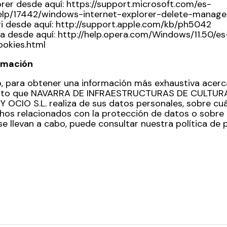
orer desde aquí:
https://support.microsoft.com/es-
elp/17442/windows-internet-explorer-delete-manage
ri desde aquí:
http://support.apple.com/kb/ph5042
a desde aquí:
http://help.opera.com/Windows/11.50/es
ookies.html
rmación
o, para obtener una información más exhaustiva acerc
nto que NAVARRA DE INFRAESTRUCTURAS DE CULTURA
 OCIO S.L. realiza de sus datos personales, sobre cu
hos relacionados con la protección de datos o sobre
se llevan a cabo, puede consultar nuestra
política de 