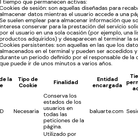
el tiempo que permanecen activas:
Testimonios
Cookies de sesión: son aquellas diseñadas para recab
almacenar datos mientras el usuario accede a una pá
Últimos Eventos
Se suelen emplear para almacenar información que so
interesa conservar para la prestación del servicio soli
Baluarte
por el usuario en una sola ocasión (por ejemplo, una li
productos adquiridos) y desaparecen al terminar la se
Cookies persistentes: son aquellas en las que los dat
¿Qué es Baluarte?
almacenados en el terminal y pueden ser accedidos y
Taquilla
durante un periodo definido por el responsable de la c
que puede ir de unos minutos a varios años.
Cómo llegar
Contacto
Ti
de la
Tipo de
Entidad
Espacio accesible
Finalidad
per
e
Cookie
encargada
a
Conserva los
Actualidad
estados de los
usuarios en
ID
Necesaria
baluarte.com
Sesi
todas las
Noticias
peticiones de la
Proyecto Estratégico
página.
Preguntas frecuentes
Utilizado por