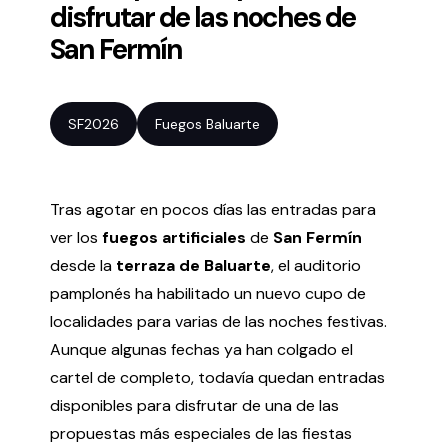
disfrutar de las noches de
San Fermín
Volver al inicio
Cerrar
Agenda
SF2026
Fuegos Baluarte
Agenda
Suscríbete a la newsletter
Tras agotar en pocos días las entradas para
Entradas
ver los
fuegos artificiales
de
San Fermín
Histórico
desde la
terraza de Baluarte
, el auditorio
pamplonés ha habilitado un nuevo cupo de
Organiza
localidades para varias de las noches festivas.
Aunque algunas fechas ya han colgado el
Espacios
cartel de completo, todavía quedan entradas
Tour Virtual
disponibles para disfrutar de una de las
Servicios
propuestas más especiales de las fiestas
Organizar evento