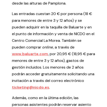
desde las alturas de Pamplona.
Testimonios
Últimos Eventos
Las entradas cuestan 20 € por persona (18 €
para menores de entre 3 y 12 años) y se
Baluarte
pueden adquirir en la taquilla de Baluarte y en
el punto de información y venta de NICDO en el
¿Qué es Baluarte?
Centro Comercial La Morea. También se
Taquilla
pueden comprar
online
, a través de
Cómo llegar
www.baluarte.com
, por 20,95 € (18,95 € para
Contacto
menores de entre 3 y 12 años), gastos de
Espacio accesible
gestión incluidos. Los menores de 2 años
podrán acceder gratuitamente solicitando una
Actualidad
invitación a través del correo electrónico
ticketing@nicdo.es
.
Noticias
Proyecto Estratégico
Además, como en la última edición, las
Preguntas frecuentes
personas asistentes podrán reservar asiento