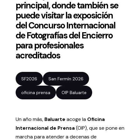
principal, donde también se
puede visitar la exposición
Volver al inicio
Cerrar
del Concurso Internacional
de Fotografías del Encierro
Agenda
para profesionales
acreditados
Agenda
Suscríbete a la newsletter
Entradas
Histórico
SF2026
San Fermín 2026
oficina prensa
OIP Baluarte
Organiza
Espacios
Un año más,
Baluarte
acoge la
Oficina
Tour Virtual
Internacional de Prensa
(OIP), que se pone en
Servicios
marcha para atender a decenas de
Organizar evento