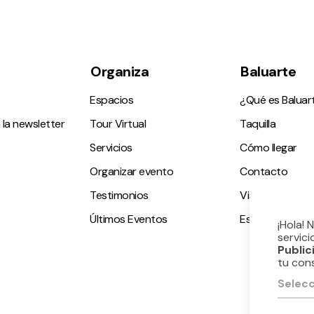
Organiza
Baluarte
Espacios
¿Qué es Baluar
 la newsletter
Tour Virtual
Taquilla
Servicios
Cómo llegar
Organizar evento
Contacto
Testimonios
Visitas guiadas
Últimos Eventos
Espacio accesi
¡Hola! 
servici
Public
tu con
Selecc