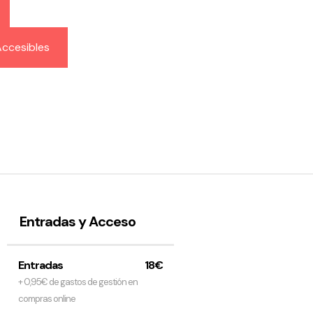
ccesibles
Entradas y Acceso
Entradas
18€
+ 0,95€ de gastos de gestión en
compras online