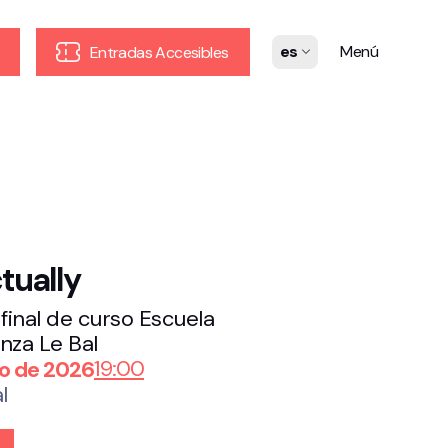
es
Menú
Entradas Accesibles
tually
final de curso Escuela
nza Le Bal
19:00
io de 2026
l