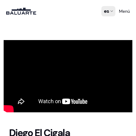
es
Menú
Diego El Cigala