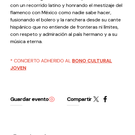
con un recorrido latino y honrando el mestizaje del
Testimonios
flamenco con México como nadie sabe hacer,
Últimos Eventos
fusionando el bolero y la ranchera desde su cante
hispánico que no entiende de fronteras ni límites,
Baluarte
con respeto y admiración al país hermano y a su
música eterna.
¿Qué es Baluarte?
Taquilla
* CONCIERTO ADHERIDO AL
BONO CULTURAL
Cómo llegar
JOVEN
Contacto
Espacio accesible
Actualidad
Guardar evento
Compartir
Noticias
Proyecto Estratégico
Preguntas frecuentes