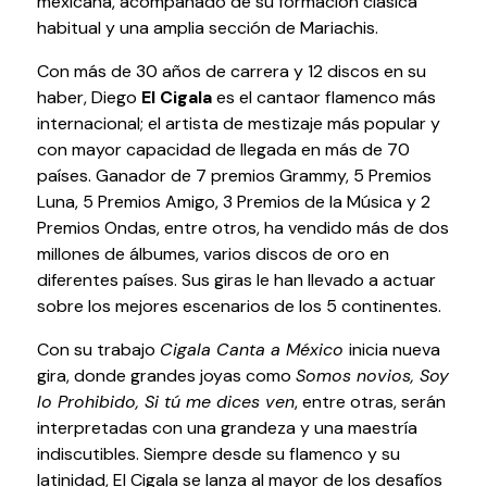
mexicana, acompañado de su formación clásica
habitual y una amplia sección de Mariachis.
Volver al inicio
Cerrar
Con más de 30 años de carrera y 12 discos en su
haber, Diego
El Cigala
es el cantaor flamenco más
internacional; el artista de mestizaje más popular y
Agenda
con mayor capacidad de llegada en más de 70
países. Ganador de 7 premios Grammy, 5 Premios
Agenda
Luna, 5 Premios Amigo, 3 Premios de la Música y 2
Suscríbete a la newsletter
Premios Ondas, entre otros, ha vendido más de dos
Entradas
millones de álbumes, varios discos de oro en
Histórico
diferentes países. Sus giras le han llevado a actuar
sobre los mejores escenarios de los 5 continentes.
Organiza
Con su trabajo
Cigala Canta a México
inicia nueva
gira, donde grandes joyas como
Somos novios, Soy
Espacios
lo Prohibido, Si tú me dices ven
, entre otras, serán
Tour Virtual
interpretadas con una grandeza y una maestría
Servicios
indiscutibles. Siempre desde su flamenco y su
Organizar evento
latinidad, El Cigala se lanza al mayor de los desafíos