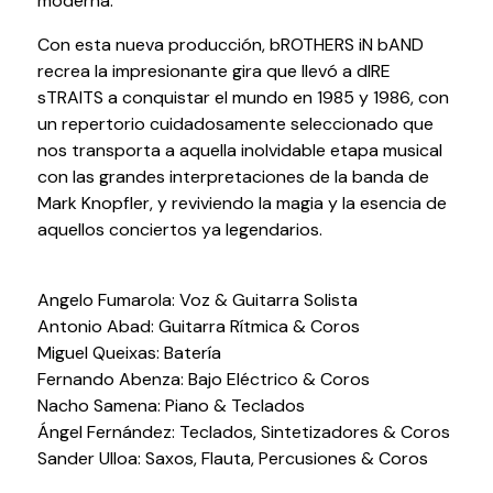
moderna.
Con esta nueva producción, bROTHERS iN bAND
recrea la impresionante gira que llevó a dIRE
sTRAITS a conquistar el mundo en 1985 y 1986, con
un repertorio cuidadosamente seleccionado que
Política de privacidad y Aviso Legal
nos transporta a aquella inolvidable etapa musical
Cookies
Accesibilidad
web
con las grandes interpretaciones de la banda de
Mark Knopfler, y reviviendo la magia y la esencia de
aquellos conciertos ya legendarios.
Angelo Fumarola: Voz & Guitarra Solista
Antonio Abad: Guitarra Rítmica & Coros
Miguel Queixas: Batería
Fernando Abenza: Bajo Eléctrico & Coros
Nacho Samena: Piano & Teclados
Ángel Fernández: Teclados, Sintetizadores & Coros
Sander Ulloa: Saxos, Flauta, Percusiones & Coros