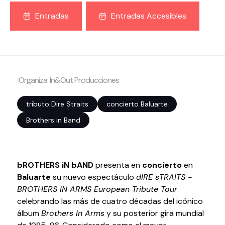
Entradas
Entradas Accesibles
Volver al inicio
Cerrar
Agenda
|
Organiza: In&Out Producciones
Agenda
Suscríbete a la newsletter
tributo Dire Straits
concierto Baluarte
Entradas
Brothers in Band
Histórico
Organiza
bROTHERS iN bAND
presenta en
concierto
en
Baluarte
su nuevo espectáculo
dIRE sTRAITS -
Espacios
BROTHERS IN ARMS European Tribute Tour
Tour Virtual
celebrando las más de cuatro décadas del icónico
Servicios
álbum
Brothers In Arms
y su posterior gira mundial
Organizar evento