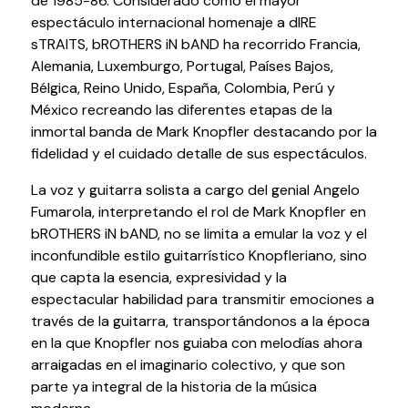
de 1985-86. Considerado como el mayor
Testimonios
espectáculo internacional homenaje a dIRE
Últimos Eventos
sTRAITS, bROTHERS iN bAND ha recorrido Francia,
Alemania, Luxemburgo, Portugal, Países Bajos,
Bélgica, Reino Unido, España, Colombia, Perú y
Baluarte
México recreando las diferentes etapas de la
inmortal banda de Mark Knopfler destacando por la
¿Qué es Baluarte?
fidelidad y el cuidado detalle de sus espectáculos.
Taquilla
Cómo llegar
La voz y guitarra solista a cargo del genial Angelo
Fumarola, interpretando el rol de Mark Knopfler en
Contacto
bROTHERS iN bAND, no se limita a emular la voz y el
Espacio accesible
inconfundible estilo guitarrístico Knopfleriano, sino
que capta la esencia, expresividad y la
Actualidad
espectacular habilidad para transmitir emociones a
través de la guitarra, transportándonos a la época
Noticias
en la que Knopfler nos guiaba con melodías ahora
Proyecto Estratégico
arraigadas en el imaginario colectivo, y que son
Preguntas frecuentes
parte ya integral de la historia de la música