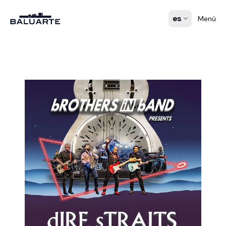
es
Menú