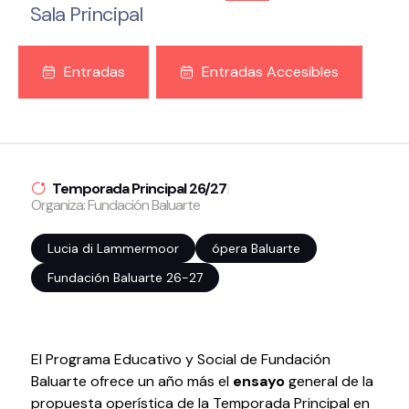
Sala Principal
Volver al inicio
Cerrar
Entradas
Entradas Accesibles
Agenda
Agenda
Suscríbete a la newsletter
Temporada Principal 26/27
|
Organiza: Fundación Baluarte
Entradas
Histórico
Lucia di Lammermoor
ópera Baluarte
Fundación Baluarte 26-27
Organiza
Espacios
Tour Virtual
El Programa Educativo y Social de Fundación
Servicios
Baluarte ofrece un año más el
ensayo
general de la
Organizar evento
propuesta operística de la Temporada Principal en