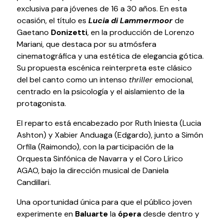
exclusiva para jóvenes de 16 a 30 años. En esta
Testimonios
ocasión, el título es
Lucia di Lammermoor
de
Últimos Eventos
Gaetano
Donizetti
, en la producción de Lorenzo
Mariani, que destaca por su atmósfera
Baluarte
cinematográfica y una estética de elegancia gótica.
Su propuesta escénica reinterpreta este clásico
¿Qué es Baluarte?
del bel canto como un intenso
thriller
emocional,
Taquilla
centrado en la psicología y el aislamiento de la
Cómo llegar
protagonista.
Contacto
El reparto está encabezado por Ruth Iniesta (Lucia
Espacio accesible
Ashton) y Xabier Anduaga (Edgardo), junto a Simón
Orfila (Raimondo), con la participación de la
Actualidad
Orquesta Sinfónica de Navarra y el Coro Lírico
AGAO, bajo la dirección musical de Daniela
Candillari.
Noticias
Proyecto Estratégico
Una oportunidad única para que el público joven
Preguntas frecuentes
experimente en
Baluarte
la
ópera
desde dentro y