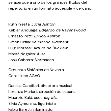
se acerque a uno de los grandes títulos del
repertorio en un formato accesible y cercano.
Ruth Iniesta:
Lucia Ashton
Xabier Anduaga:
Edgardo de Ravenswood
Política de privacidad y Aviso Legal
Cookies
Accesibilidad
Ernesto Petti:
Enrico Ashton
web
Simón Orfila:
Raimondo Bidebent
Luigi Morassi:
Arturo de Bucklaw
Marifé Nogales:
Alisa
Josu Cabrera:
Normanno
Orquesta Sinfónica de Navarra
Coro Lírico AGAO
Daniela Candillari, directora musical
Lorenzo Mariani, dirección de escena
Maurizio Balò, escenografía
Silvia Aymonino, figurinista
Fabio Barettin, iluminador