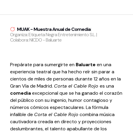
Volver al inicio
Cerrar
MUAK - Muestra Anual de Comedia
|
Organiza: Etiqueta Negra Entretenimiento S.L. |
Agenda
Colabora: NICDO - Baluarte
Agenda
Suscríbete a la newsletter
Prepárate para sumergirte en
Baluarte
en una
Entradas
experiencia teatral que ha hecho reír sin parar a
Histórico
cientos de miles de personas durante 12 años en la
Gran Vía de Madrid.
Corta el Cable Rojo
es una
Organiza
comedia
excepcional que se ha ganado el corazón
del público con su ingenio, humor contagioso y
números cómicos espectaculares. La fórmula
Espacios
infalible de
Corta el Cable Rojo
combina música
Tour Virtual
cautivadora creada en directo y proyecciones
Servicios
deslumbrantes, el talento apabullante de los
Organizar evento