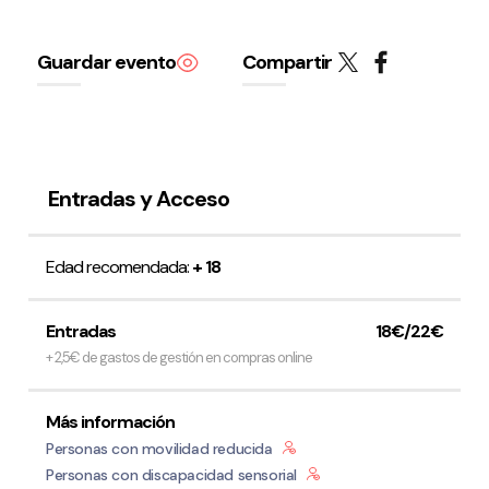
Guardar evento
Compartir
Política de privacidad y Aviso Legal
Cookies
Accesibilidad
web
Entradas y Acceso
Edad recomendada:
+ 18
Entradas
18€/22€
+ 2,5€ de gastos de gestión en compras online
Más información
Personas con movilidad reducida
Personas con discapacidad sensorial