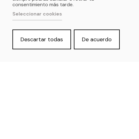
consentimiento más tarde.
Seleccionar cookies
Descartar todas
De acuerdo
Política de privacidad y Aviso Legal
Cookies
Accesibilidad web
Derecho de acceso a información
pública