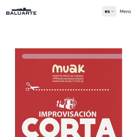
es
Menú