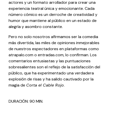
actores y un formato arrollador para crear una
Testimonios
experiencia teatral única y emocionante. Cada
Últimos Eventos
número cómico es un derroche de creatividad y
humor que mantiene al público en un estado de
Baluarte
alegría y asombro constante.
Pero no solo nosotros afirmamos ser la comedia
¿Qué es Baluarte?
más divertida, las miles de opiniones inmejorables
Taquilla
de nuestros espectadores en plataformas como
Cómo llegar
atrapalo.com o entradas.com, lo confirman. Los
Contacto
comentarios entusiastas y las puntuaciones
Espacio accesible
sobresalientes son el reflejo de la satisfacción del
público, que ha experimentado una verdadera
explosión de risas y ha salido cautivado por la
Actualidad
magia de
Corta el Cable Rojo
.
Noticias
Proyecto Estratégico
DURACIÓN: 90 MIN.
Preguntas frecuentes