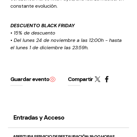
constante evolución.
DESCUENTO BLACK FRIDAY
• 15% de descuento
• Del lunes 24 de noviembre a las 12:00h - hasta
Política de privacidad y Aviso Legal
Cookies
Accesibilidad
el lunes 1 de diciembre las 23:59h.
web
Guardar evento
Compartir
Entradas y Acceso
APERTURA SERVICIO DE RESTAURACIÓN: 19:00 HORAS