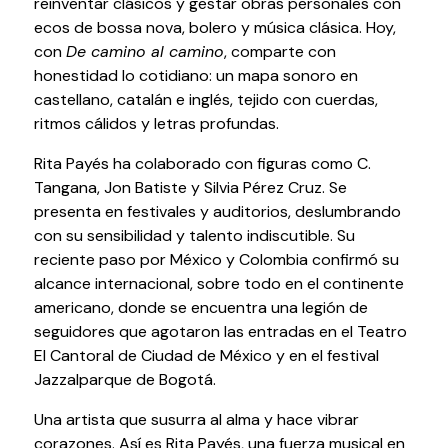
reinventar clásicos y gestar obras personales con
Testimonios
ecos de bossa nova, bolero y música clásica. Hoy,
Últimos Eventos
con
De camino al camino
, comparte con
honestidad lo cotidiano: un mapa sonoro en
castellano, catalán e inglés, tejido con cuerdas,
Baluarte
ritmos cálidos y letras profundas.
¿Qué es Baluarte?
Rita Payés ha colaborado con figuras como C.
Taquilla
Tangana, Jon Batiste y Silvia Pérez Cruz. Se
Cómo llegar
presenta en festivales y auditorios, deslumbrando
Contacto
con su sensibilidad y talento indiscutible. Su
Espacio accesible
reciente paso por México y Colombia confirmó su
alcance internacional, sobre todo en el continente
americano, donde se encuentra una legión de
Actualidad
seguidores que agotaron las entradas en el Teatro
El Cantoral de Ciudad de México y en el festival
Noticias
Jazzalparque de Bogotá.
Proyecto Estratégico
Una artista que susurra al alma y hace vibrar
Preguntas frecuentes
corazones. Así es Rita Payés, una fuerza musical en