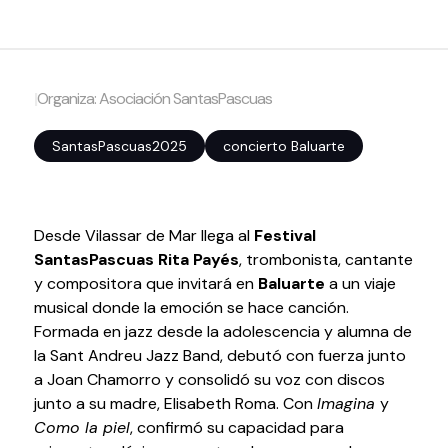
Volver al inicio
Cerrar
|
Organiza: Asociación SantasPascuas
Agenda
SantasPascuas2025
concierto Baluarte
Agenda
Suscríbete a la newsletter
Entradas
Desde Vilassar de Mar llega al
Festival
Histórico
SantasPascuas
Rita Payés
, trombonista, cantante
y compositora que invitará en
Baluarte
a un viaje
Organiza
musical donde la emoción se hace canción.
Formada en jazz desde la adolescencia y alumna de
la Sant Andreu Jazz Band, debutó con fuerza junto
Espacios
a Joan Chamorro y consolidó su voz con discos
Tour Virtual
junto a su madre, Elisabeth Roma. Con
Imagina
y
Servicios
Como la piel
, confirmó su capacidad para
Organizar evento