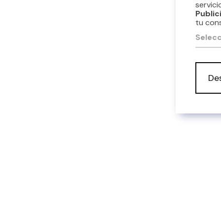
servici
Public
tu con
Selecc
De