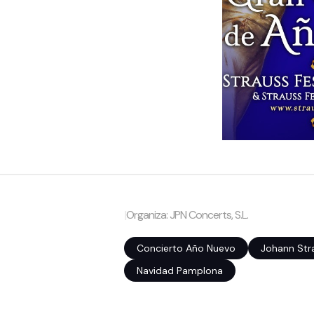
|
Organiza: JPN Concerts, S.L.
Concierto Año Nuevo
Johann Str
Navidad Pamplona