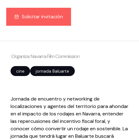
Volver al inicio
Cerrar
Solicitar invitación
Agenda
Agenda
|
Organiza: Navarra Film Commission
Suscríbete a la newsletter
Entradas
cine
jornada Baluarte
Histórico
Organiza
Jornada de encuentro y networking de
localizaciones y agentes del territorio para ahondar
Espacios
en el impacto de los rodajes en Navarra, entender
Tour Virtual
las repercusiones del incentivo fiscal foral, y
Servicios
conocer cómo convertir un rodaje en sostenible. La
jornada que tendrá lugar en Baluarte buscará
Organizar evento