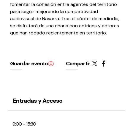
fomentar la cohesión entre agentes del territorio
Testimonios
para seguir mejorando la competitividad
Últimos Eventos
audiovisual de Navarra. Tras el cóctel de mediodía,
se disfrutará de una charla con actrices y actores
Baluarte
que han rodado recientemente en territorio.
¿Qué es Baluarte?
Taquilla
Cómo llegar
Guardar evento
Compartir
Contacto
Espacio accesible
Actualidad
Entradas y Acceso
Noticias
Proyecto Estratégico
9:00 – 15:30
Preguntas frecuentes