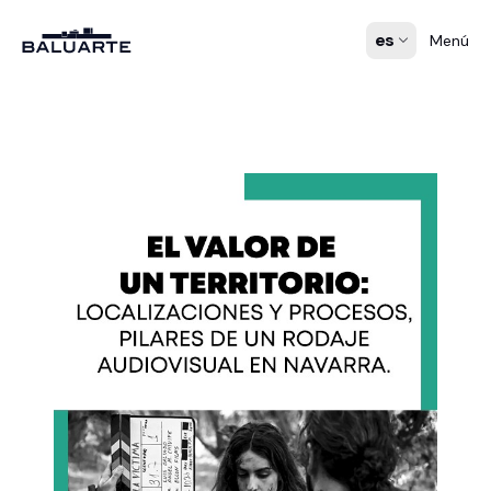
es
Menú