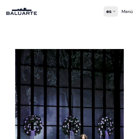
es
Menú