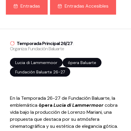
Entradas
Entradas Accesibles
Volver al inicio
Cerrar
Agenda
Temporada Principal 26/27
|
Organiza: Fundación Baluarte
Agenda
Suscríbete a la newsletter
Lucia di Lammermoor
ópera Baluarte
Entradas
Fundación Baluarte 26-27
Histórico
Organiza
En la Temporada 26-27 de Fundación Baluarte, la
emblemática
ópera
Lucia di Lammermoor
cobra
Espacios
vida bajo la producción de Lorenzo Mariani, una
Tour Virtual
propuesta que destaca por su atmósfera
Servicios
cinematográfica y su estética de elegancia gótica.
Organizar evento