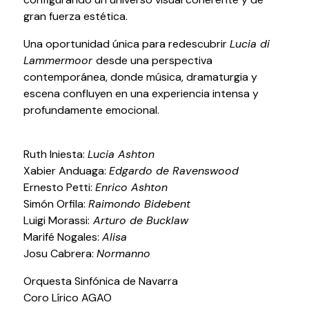
gran fuerza estética.
Una oportunidad única para redescubrir
Lucia di
Lammermoor
desde una perspectiva
contemporánea, donde música, dramaturgia y
escena confluyen en una experiencia intensa y
Política de privacidad y Aviso Legal
Cookies
Accesibilidad
web
profundamente emocional.
Ruth Iniesta:
Lucia Ashton
Xabier Anduaga:
Edgardo de Ravenswood
Ernesto Petti:
Enrico Ashton
Simón Orfila:
Raimondo Bidebent
Luigi Morassi:
Arturo de Bucklaw
Marifé Nogales:
Alisa
Josu Cabrera:
Normanno
Orquesta Sinfónica de Navarra
Coro Lírico AGAO