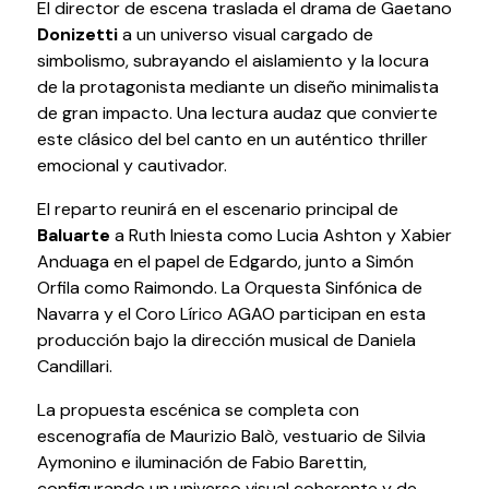
El director de escena traslada el drama de Gaetano
Testimonios
Donizetti
a un universo visual cargado de
Últimos Eventos
simbolismo, subrayando el aislamiento y la locura
de la protagonista mediante un diseño minimalista
Baluarte
de gran impacto. Una lectura audaz que convierte
este clásico del bel canto en un auténtico thriller
emocional y cautivador.
¿Qué es Baluarte?
Taquilla
El reparto reunirá en el escenario principal de
Cómo llegar
Baluarte
a Ruth Iniesta como Lucia Ashton y Xabier
Contacto
Anduaga en el papel de Edgardo, junto a Simón
Espacio accesible
Orfila como Raimondo. La Orquesta Sinfónica de
Navarra y el Coro Lírico AGAO participan en esta
producción bajo la dirección musical de Daniela
Actualidad
Candillari.
Noticias
La propuesta escénica se completa con
Proyecto Estratégico
escenografía de Maurizio Balò, vestuario de Silvia
Preguntas frecuentes
Aymonino e iluminación de Fabio Barettin,
configurando un universo visual coherente y de