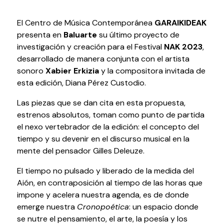
Volver al inicio
Cerrar
El Centro de Música Contemporánea
GARAIKIDEAK
presenta en
Baluarte
su último proyecto de
investigación y creación para el Festival
NAK 2023
,
desarrollado de manera conjunta con el artista
Agenda
sonoro
Xabier Erkizia
y la compositora invitada de
esta edición, Diana Pérez Custodio.
Agenda
Suscríbete a la newsletter
Las piezas que se dan cita en esta propuesta,
Entradas
estrenos absolutos, toman como punto de partida
Histórico
el nexo vertebrador de la edición: el concepto del
tiempo y su devenir en el discurso musical en la
mente del pensador Gilles Deleuze.
Organiza
El tiempo no pulsado y liberado de la medida del
Espacios
Aión, en contraposición al tiempo de las horas que
Tour Virtual
impone y acelera nuestra agenda, es de donde
emerge nuestra
Cronopoética
: un espacio donde
Servicios
se nutre el pensamiento, el arte, la poesía y los
Organizar evento