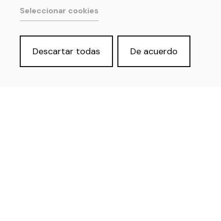
Seleccionar cookies
Política de privacidad y Aviso Legal
Cookies
Accesibilidad web
Derecho de acceso a información
Descartar todas
De acuerdo
pública
SOMOS:
REDES PROFESIONALES: