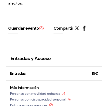
afectos.
Testimonios
Últimos Eventos
Baluarte
Guardar evento
Compartir
¿Qué es Baluarte?
Taquilla
Cómo llegar
Contacto
Entradas y Acceso
Espacio accesible
Entradas
15€
Actualidad
Más información
Noticias
Personas con movilidad reducida
Proyecto Estratégico
Personas con discapacidad sensorial
Preguntas frecuentes
Política acceso menores