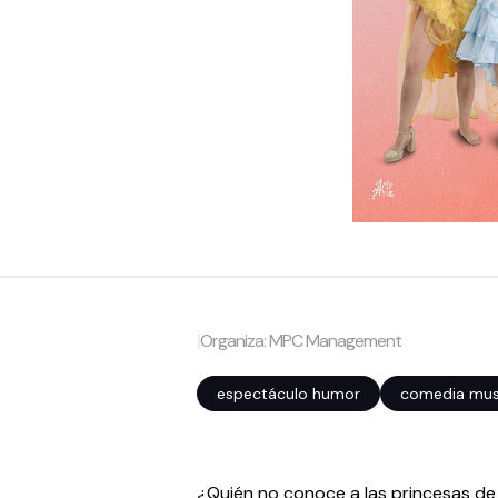
|
Organiza: MPC Management
espectáculo humor
comedia musi
¿Quién no conoce a las princesas de l