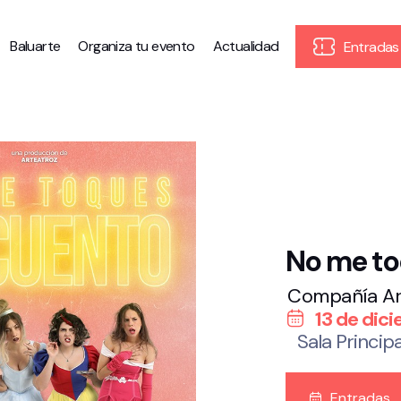
Baluarte
Organiza tu evento
Actualidad
Entradas
No me to
Compañía Ar
13 de dic
Sala Principa
Entradas