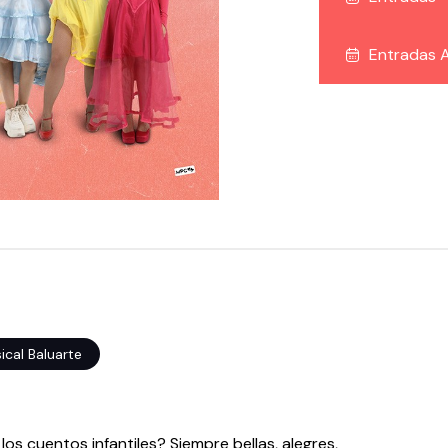
Entradas A
cal Baluarte
os cuentos infantiles? Siempre bellas, alegres,