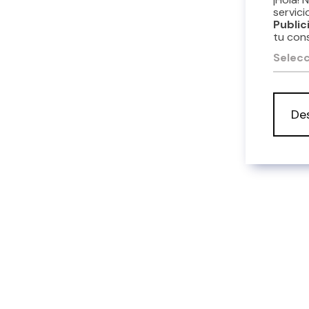
servici
Public
tu con
Selecc
De