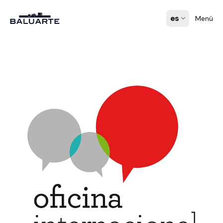
es
Menú