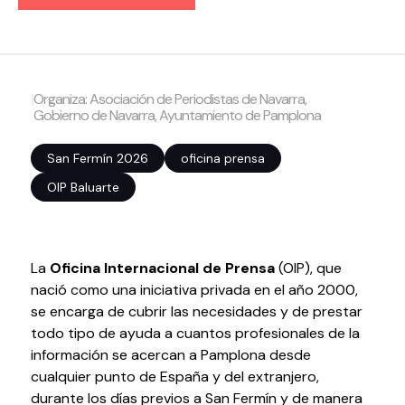
Volver al inicio
Cerrar
|
Organiza: Asociación de Periodistas de Navarra,
Agenda
Gobierno de Navarra, Ayuntamiento de Pamplona
Agenda
San Fermín 2026
oficina prensa
Suscríbete a la newsletter
OIP Baluarte
Entradas
Histórico
La
Oficina Internacional de Prensa
(OIP), que
Organiza
nació como una iniciativa privada en el año 2000,
se encarga de cubrir las necesidades y de prestar
Espacios
todo tipo de ayuda a cuantos profesionales de la
Tour Virtual
información se acercan a Pamplona desde
Servicios
cualquier punto de España y del extranjero,
Organizar evento
durante los días previos a San Fermín y de manera