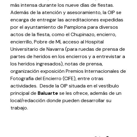
más intensa durante los nueve días de fiestas.
Testimonios
Además de la atención y asesoramiento, la OIP se
Últimos Eventos
encarga de entregar las acreditaciones expedidas
por el ayuntamiento de Pamplona para diversos
Baluarte
actos de la fiesta, como el Chupinazo, encierro,
encierrillo, Pobre de Mí, acceso al Hospital
¿Qué es Baluarte?
Universitario de Navarra (para ruedas de prensa de
Taquilla
partes de heridos en los encierros y a entrevistar a
Cómo llegar
los heridos ingresados), notas de prensa,
organización exposición Premios Internacionales de
Contacto
Fotografía del Encierro (CIFE), entre otras
Espacio accesible
actividades. Desde la OIP situada en el vestíbulo
principal de
Baluarte
se les ofrece, además de un
Actualidad
local/redacción donde pueden desarrollar su
trabajo.
Noticias
Proyecto Estratégico
Preguntas frecuentes