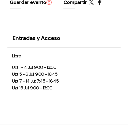
Guardar evento
Compartir
Entradas y Acceso
Política de privacidad y Aviso Legal
Cookies
Accesibilidad
web
Libre
Uzt 1 - 4 Jul: 9:00 - 13:00
Uzt 5 - 6 Jul: 9:00 - 16:45
Uzt 7 - 14 Jul: 7:45 - 16:45
Uzt 15 Jul: 9:00 - 13:00