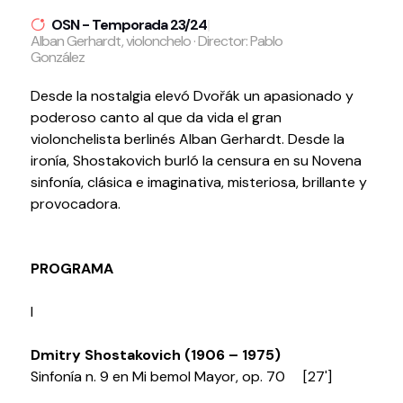
OSN - Temporada 23/24
|
Volver al inicio
Cerrar
Alban Gerhardt, violonchelo · Director: Pablo
González
Desde la nostalgia elevó Dvořák un apasionado y
Agenda
poderoso canto al que da vida el gran
violonchelista berlinés Alban Gerhardt. Desde la
Agenda
ironía, Shostakovich burló la censura en su Novena
Suscríbete a la newsletter
sinfonía, clásica e imaginativa, misteriosa, brillante y
Entradas
provocadora.
Histórico
PROGRAMA
Organiza
I
Espacios
Tour Virtual
Dmitry Shostakovich (1906 – 1975)
Servicios
Sinfonía n. 9 en Mi bemol Mayor, op. 70 [27']
Organizar evento