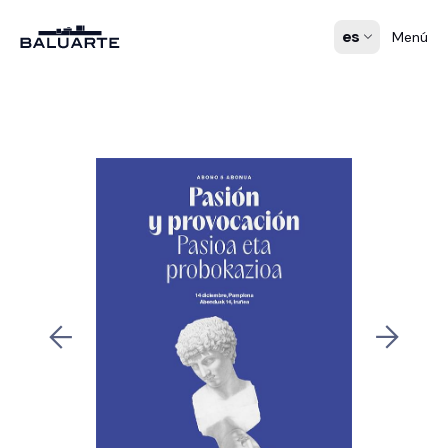
es
Menú