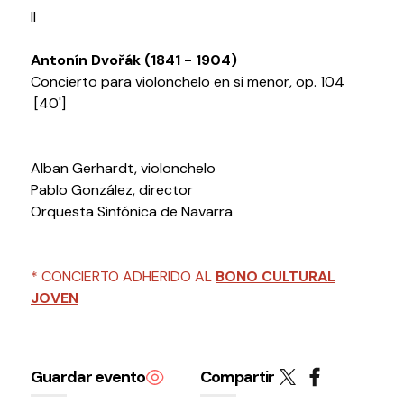
Testimonios
II
Últimos Eventos
Antonín Dvořák (1841 - 1904)
Concierto para violonchelo en si menor, op. 104
Baluarte
[40']
¿Qué es Baluarte?
Taquilla
Alban Gerhardt, violonchelo
Cómo llegar
Pablo González, director
Contacto
Orquesta Sinfónica de Navarra
Espacio accesible
* CONCIERTO ADHERIDO AL
BONO CULTURAL
Actualidad
JOVEN
Noticias
Proyecto Estratégico
Guardar evento
Compartir
Preguntas frecuentes