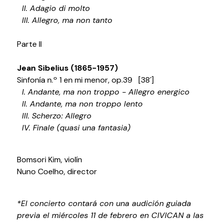
II. Adagio di molto
Testimonios
III. Allegro, ma non tanto
Últimos Eventos
Parte II
Baluarte
Jean Sibelius (1865-1957)
¿Qué es Baluarte?
Sinfonía n.º 1 en mi menor, op.39 [38´]
Taquilla
I. Andante, ma non troppo - Allegro energico
Cómo llegar
II. Andante, ma non troppo lento
III. Scherzo: Allegro
Contacto
IV. Finale (quasi una fantasia)
Espacio accesible
Actualidad
Bomsori Kim, violín
Nuno Coelho, director
Noticias
Proyecto Estratégico
*El concierto contará con una audición guiada
Preguntas frecuentes
previa el miércoles 11 de febrero en CIVICAN a las