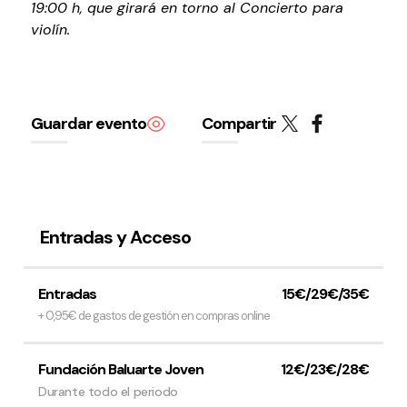
19:00 h, que girará en torno al Concierto para
violín.
Guardar evento
Compartir
Política de privacidad y Aviso Legal
Cookies
Accesibilidad
web
Entradas y Acceso
Entradas
15€/29€/35€
+ 0,95€ de gastos de gestión en compras online
Fundación Baluarte Joven
12€/23€/28€
Durante todo el periodo