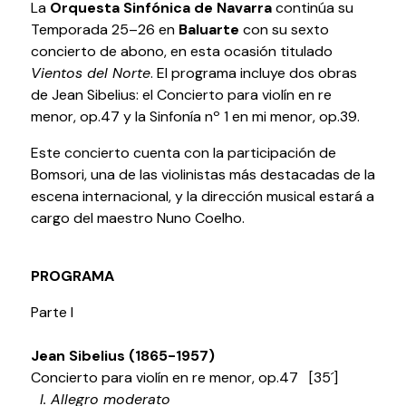
La
Orquesta Sinfónica de Navarra
continúa su
Temporada 25–26 en
Baluarte
con su sexto
Volver al inicio
Cerrar
concierto de abono, en esta ocasión titulado
Vientos del Norte
. El programa incluye dos obras
de Jean Sibelius: el Concierto para violín en re
Agenda
menor, op.47 y la Sinfonía nº 1 en mi menor, op.39.
Este concierto cuenta con la participación de
Agenda
Bomsori, una de las violinistas más destacadas de la
Suscríbete a la newsletter
escena internacional, y la dirección musical estará a
Entradas
cargo del maestro Nuno Coelho.
Histórico
PROGRAMA
Organiza
Parte I
Espacios
Tour Virtual
Jean Sibelius (1865-1957)
Servicios
Concierto para violín en re menor, op.47 [35´]
Organizar evento
I. Allegro moderato