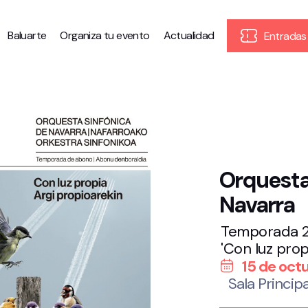
Baluarte
Organiza tu evento
Actualidad
Entradas
Orquesta
Navarra
Temporada 20
'Con luz prop
15 de oct
Sala Principa