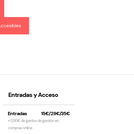
ccesibles
Entradas y Acceso
Entradas
15€/29€/35€
+ 0,95€ de gastos de gestión en
compras online