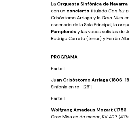
La
Orquesta Sinfónica de Navarra
con un
concierto
titulado
Con luz p
Crisóstomo Arriaga y la
Gran Misa
en
escenario de la Sala Principal, la o
Pamplonés
y las voces solistas de 
Rodrigo Carreto (tenor) y Ferrán Albri
PROGRAMA
Parte I
Juan Crisóstomo Arriaga (1806-1
Sinfonía en re [28´]
Parte II
Wolfgang Amadeus Mozart (1756-
Gran Misa en do menor, KV 427 (417