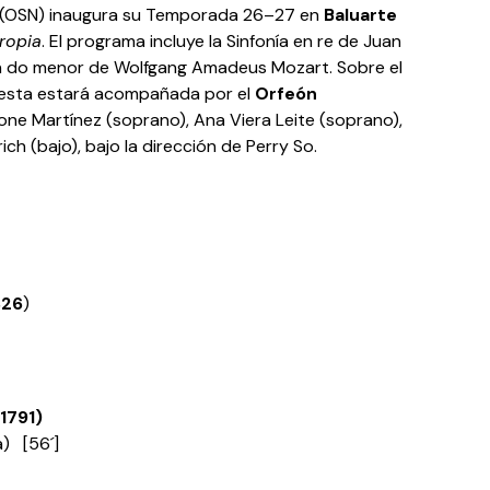
(OSN) inaugura su Temporada 26–27 en
Baluarte
ropia
. El programa incluye la Sinfonía en re de Juan
 do menor de Wolfgang Amadeus Mozart. Sobre el
rquesta estará acompañada por el
Orfeón
Jone Martínez (soprano), Ana Viera Leite (soprano),
ch (bajo), bajo la dirección de Perry So.
826
)
1791)
a) [56´]