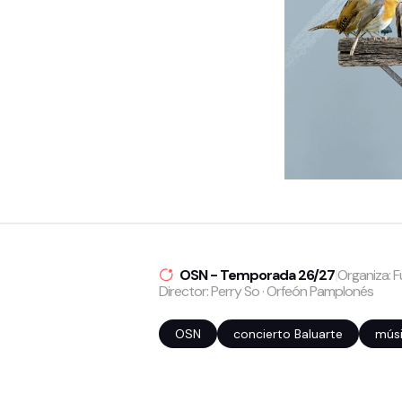
OSN - Temporada 26/27
|
Organiza: 
Director: Perry So · Orfeón Pamplonés
OSN
concierto Baluarte
músi