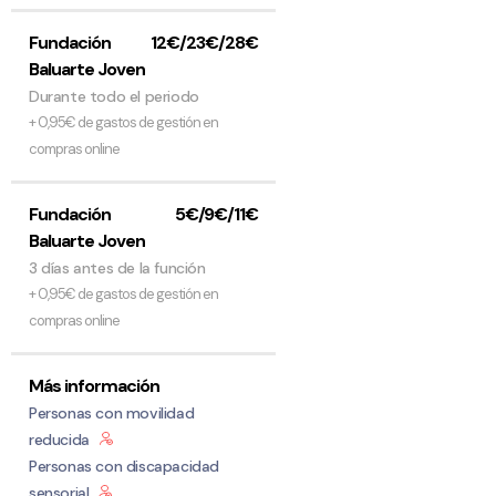
Fundación
12€/23€/28€
Baluarte Joven
Durante todo el periodo
+ 0,95€ de gastos de gestión en
compras online
Fundación
5€/9€/11€
Baluarte Joven
3 días antes de la función
+ 0,95€ de gastos de gestión en
compras online
Más información
Personas con movilidad
reducida
Personas con discapacidad
sensorial