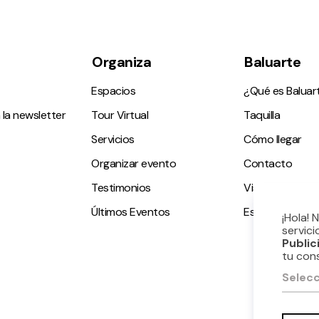
Organiza
Baluarte
Espacios
¿Qué es Baluar
 la newsletter
Tour Virtual
Taquilla
Servicios
Cómo llegar
Organizar evento
Contacto
Testimonios
Visitas guiadas
Últimos Eventos
Espacio accesi
¡Hola! 
servici
Public
tu con
Selecc