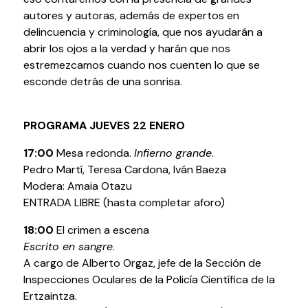
Testimonios
autores y autoras, además de expertos en
Últimos Eventos
delincuencia y criminología, que nos ayudarán a
abrir los ojos a la verdad y harán que nos
estremezcamos cuando nos cuenten lo que se
Baluarte
esconde detrás de una sonrisa.
¿Qué es Baluarte?
Taquilla
PROGRAMA JUEVES 22 ENERO
Cómo llegar
17:00
Mesa redonda.
Infierno grande
.
Contacto
Pedro Martí, Teresa Cardona, Iván Baeza
Espacio accesible
Modera: Amaia Otazu
ENTRADA LIBRE (hasta completar aforo)
Actualidad
18:00
El crimen a escena
Escrito en sangre
.
Noticias
A cargo de Alberto Orgaz, jefe de la Sección de
Proyecto Estratégico
Inspecciones Oculares de la Policía Científica de la
Preguntas frecuentes
Ertzaintza.