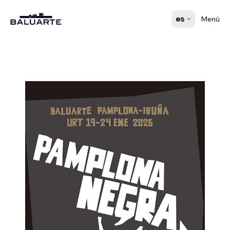
es
Menú