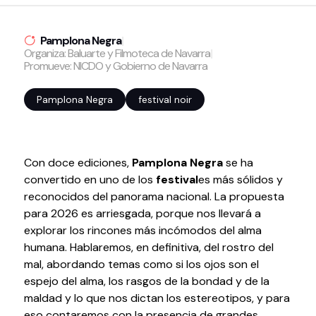
Volver al inicio
Cerrar
Pamplona Negra
|
Organiza: Baluarte y Filmoteca de Navarra
|
Promueve: NICDO y Gobierno de Navarra
Agenda
Pamplona Negra
festival noir
Agenda
Suscríbete a la newsletter
Entradas
Con doce ediciones,
Pamplona Negra
se ha
Histórico
convertido en uno de los
festival
es más sólidos y
reconocidos del panorama nacional. La propuesta
para 2026 es arriesgada, porque nos llevará a
Organiza
explorar los rincones más incómodos del alma
humana. Hablaremos, en definitiva, del rostro del
Espacios
mal, abordando temas como si los ojos son el
Tour Virtual
espejo del alma, los rasgos de la bondad y de la
Servicios
maldad y lo que nos dictan los estereotipos, y para
Organizar evento
eso contaremos con la presencia de grandes