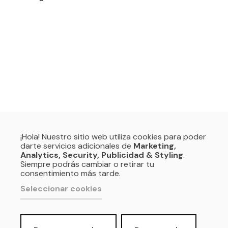
¡Hola! Nuestro sitio web utiliza cookies para poder
darte servicios adicionales de
Marketing,
Analytics, Security, Publicidad & Styling
.
Siempre podrás cambiar o retirar tu
consentimiento más tarde.
Política de privacidad y Aviso Legal
Cookies
Seleccionar cookies
Accesibilidad web
Derecho de acceso a información
pública