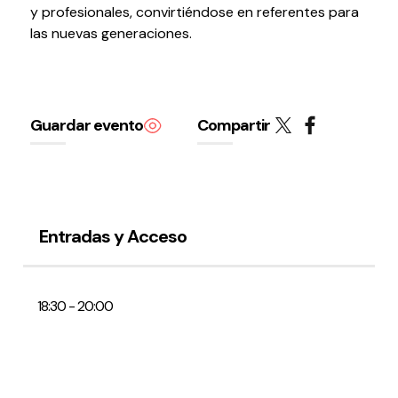
y profesionales, convirtiéndose en referentes para
Testimonios
las nuevas generaciones.
Últimos Eventos
Baluarte
Guardar evento
Compartir
¿Qué es Baluarte?
Taquilla
Cómo llegar
Contacto
Espacio accesible
Entradas y Acceso
Actualidad
18:30 - 20:00
Noticias
Proyecto Estratégico
Preguntas frecuentes