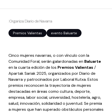
Volver al inicio
Cerrar
|
Organiza: Diario de Navarra
Agenda
Premios Valientas
evento Baluarte
Agenda
Suscríbete a la newsletter
Cinco mujeres navarras, o con vínculo con la
Entradas
Comunidad Foral, serán galardonadas en
Baluarte
Histórico
en la cuarta edición de los
Premios Valientas
/
Apartak Sariak 2025, organizados por Diario de
Organiza
Navarra y patrocinados por Laboral Kutxa. Estos
premios reconocen la trayectoria de mujeres
Espacios
destacadas en áreas como cultura, deporte,
Tour Virtual
empresa, labor social, universidad, hostelería, agro,
salud, innovación, solidaridad o juventud. Se premia
Servicios
a mujeres que han superado obstáculos personales
Organizar evento