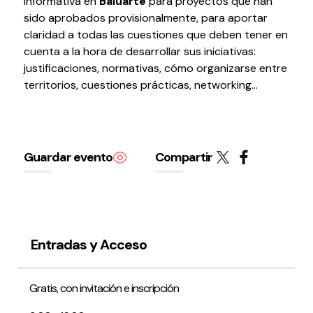
informativa en
Baluarte
para proyectos que han
Testimonios
sido aprobados provisionalmente, para aportar
Últimos Eventos
claridad a todas las cuestiones que deben tener en
cuenta a la hora de desarrollar sus iniciativas:
justificaciones, normativas, cómo organizarse entre
Baluarte
territorios, cuestiones prácticas, networking...
¿Qué es Baluarte?
Taquilla
Cómo llegar
Guardar evento
Compartir
Contacto
Espacio accesible
Actualidad
Entradas y Acceso
Noticias
Proyecto Estratégico
Gratis, con invitación e inscripción
Preguntas frecuentes