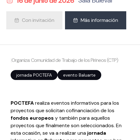
Sala Bulevar
16 de junio de 2026
Volver al inicio
Cerrar
Con invitación
Más información
Agenda
Agenda
|
Organiza: Comunidad de Trabajo de los Pirineos (CTP)
Suscríbete a la newsletter
Entradas
jornada POCTEFA
evento Baluarte
Histórico
Organiza
POCTEFA
realiza eventos informativos para los
proyectos que solicitan cofinanciación de los
Espacios
fondos europeos
y también para aquellos
Tour Virtual
proyectos que finalmente son seleccionados. En
Servicios
esta ocasión, se va a realizar una
jornada
Organizar evento