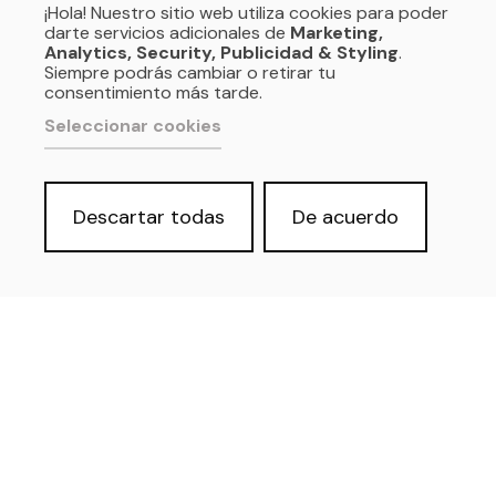
¡Hola! Nuestro sitio web utiliza cookies para poder
darte servicios adicionales de
Marketing,
Analytics, Security, Publicidad & Styling
.
Siempre podrás cambiar o retirar tu
consentimiento más tarde.
Seleccionar cookies
Descartar todas
De acuerdo
Política de privacidad y Aviso Legal
Cookies
Accesibilidad web
Derecho de acceso a información
pública
SOMOS: