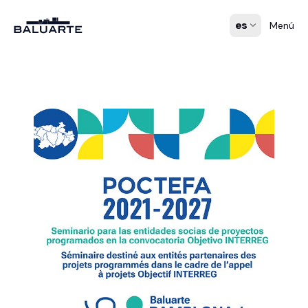
es
Menú