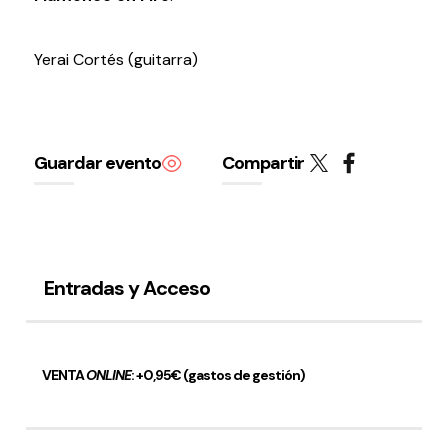
Yerai Cortés (guitarra)
Política de privacidad y Aviso Legal
Cookies
Accesibilidad
web
Guardar evento
Compartir
Entradas y Acceso
VENTA
ONLINE
: +0,95€ (gastos de gestión)