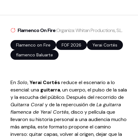
Volver al inicio
Cerrar
Flamenco On Fire
|
Organiza: Whitan Productions, S.L.
Agenda
Flamenco on Fire
FOF 2026
Yerai Cortés
Agenda
flamenco Baluarte
Suscríbete a la newsletter
Entradas
Histórico
En
Solo
,
Yerai Cortés
reduce el escenario a lo
esencial: una
guitarra
, un cuerpo, el pulso de la sala
Organiza
y la escucha del público. Después del recorrido de
Guitarra Coral
y de la repercusión de
La guitarra
Espacios
flamenca de Yerai Cortés
, disco y película que
llevaron su historia personal a una audiencia mucho
Tour Virtual
más amplia, este formato propone el camino
Servicios
inverso: quitar capas, volver al origen, dejar que la
Organizar evento