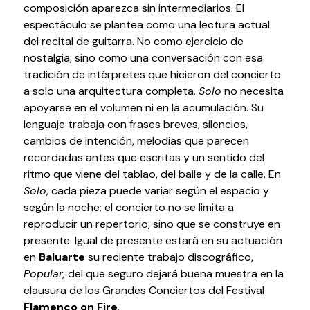
composición aparezca sin intermediarios. El
Testimonios
espectáculo se plantea como una lectura actual
Últimos Eventos
del recital de guitarra. No como ejercicio de
nostalgia, sino como una conversación con esa
Baluarte
tradición de intérpretes que hicieron del concierto
a solo una arquitectura completa.
Solo
no necesita
¿Qué es Baluarte?
apoyarse en el volumen ni en la acumulación. Su
lenguaje trabaja con frases breves, silencios,
Taquilla
cambios de intención, melodías que parecen
Cómo llegar
recordadas antes que escritas y un sentido del
Contacto
ritmo que viene del tablao, del baile y de la calle. En
Espacio accesible
Solo
, cada pieza puede variar según el espacio y
según la noche: el concierto no se limita a
Actualidad
reproducir un repertorio, sino que se construye en
presente. Igual de presente estará en su actuación
Noticias
en
Baluarte
su reciente trabajo discográfico,
Popular,
del que seguro dejará buena muestra en la
Proyecto Estratégico
clausura de los Grandes Conciertos del Festival
Preguntas frecuentes
Flamenco on Fire
.