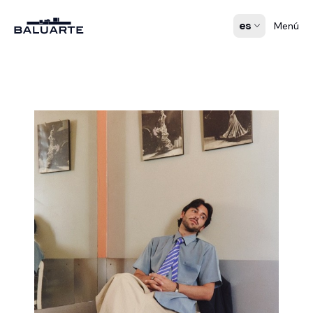
es
Menú