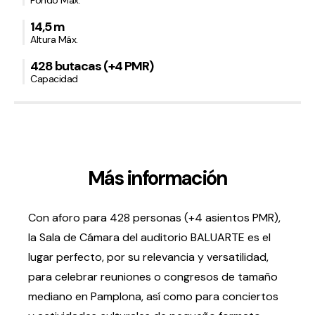
Fondo Máx.
14,5 m
Volver al inicio
Cerrar
Altura Máx.
428 butacas (+4 PMR)
Capacidad
Agenda
Agenda
Suscríbete a la newsletter
Entradas
Más información
Histórico
Organiza
Con aforo para 428 personas (+4 asientos PMR),
la Sala de Cámara del auditorio BALUARTE es el
Espacios
lugar perfecto, por su relevancia y versatilidad,
Tour Virtual
para celebrar reuniones o congresos de tamaño
Servicios
mediano en Pamplona, así como para conciertos
Organizar evento