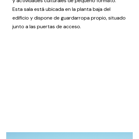
y actividades culturales de pequeño formato.
Testimonios
Esta sala está ubicada en la planta baja del
Últimos Eventos
edificio y dispone de guardarropa propio, situado
junto a las puertas de acceso.
Baluarte
¿Qué es Baluarte?
Taquilla
Cómo llegar
Contacto
Espacio accesible
Actualidad
Noticias
Proyecto Estratégico
Preguntas frecuentes