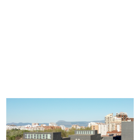
Testimonios
Últimos Eventos
Baluarte
¿Qué es Baluarte?
Taquilla
Cómo llegar
Contacto
Espacio accesible
Actualidad
Noticias
Proyecto Estratégico
Preguntas frecuentes