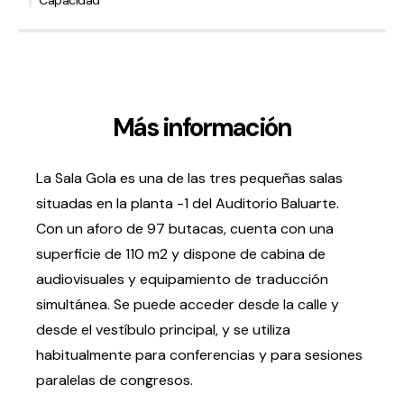
Capacidad
Volver al inicio
Cerrar
Agenda
Más información
Agenda
La Sala Gola es una de las tres pequeñas salas
Suscríbete a la newsletter
Entradas
situadas en la planta -1 del Auditorio Baluarte.
Histórico
Con un aforo de 97 butacas, cuenta con una
superficie de 110 m2 y dispone de cabina de
Organiza
audiovisuales y equipamiento de traducción
simultánea. Se puede acceder desde la calle y
Espacios
desde el vestíbulo principal, y se utiliza
Tour Virtual
habitualmente para conferencias y para sesiones
Servicios
paralelas de congresos.
Organizar evento